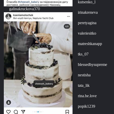
kutsenko_l
galinakruckova370
irinakreneva
peretyagina
valeriesitko
matreshkanapp
tks_07
blessedbysupreme
nestisha
tata_lik
rina.be.love
popik1239