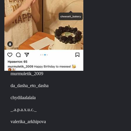
murmuletik_2009
da_dasha_eto_dasha
chydilaalalala
_.a.p.a.x.u.c._
valerika_arkhipova