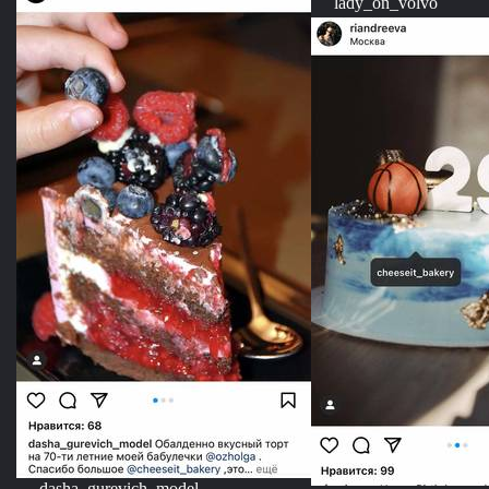
lady_on_volvo
dasha_gurevich_model