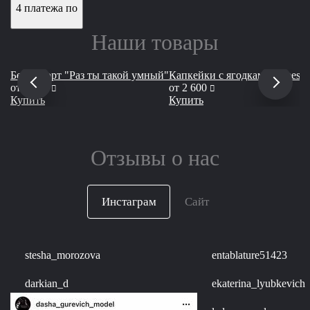
4 платежа по
Наши товары
Бенто торт "Раз ты такой умный"
Капкейки с ягодками Cheesei
руб
руб
от
1 900
от
2 600
Купить
Купить
Отзывы о нас
Инстаграм
Сайт
stesha_morozova
entablature51423
darkian_d
ekaterina_lyubkevich