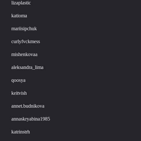
lizaplastic
katioma
mariisipchuk
curlyfvckmess
mishenkovaa
aleksandra_lima
qoosya
keitvish
annet.budnikova
annaskryabina1985
katrinstrh