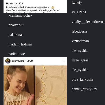
iwnefy
sv_s1979
kseniamolochek
vitaliy__alexandrovna
pivovarkit
lebedossss
palatkinaa
v.zilberman
madam_holmen
ale_nyshka
nadidilowe
leraa_geraa
ale_nyshka
olya_karkusha
daniel_husky229