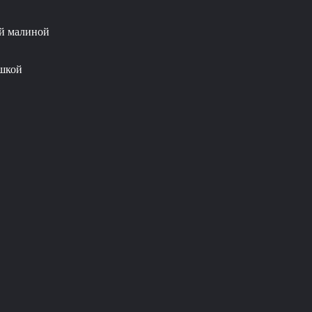
ой малиной
ошкой