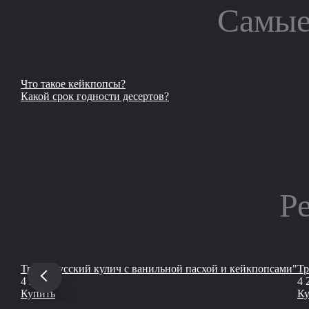
Самые
Что такое кейкпопсы?
Какой срок годности десертов?
Р
Трио "Русский кулич с ванильной пасхой и кейкпопсами"
Тр
руб
4 200
4 
Купить
Ку