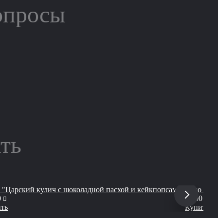
опросы
ть
 "Царский кулич с шоколадной пасхой и кейкпопсами"
Трио "Па
руб
ру
0
4 000
ть
Купить