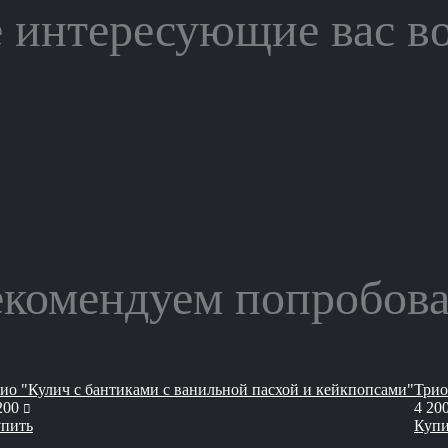
 интересующие вас в
екомендуем попробова
ио "Кулич с бантиками с ванильной пасхой и кейкпопсами"
Трио
руб
200
4 20
пить
Купи