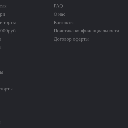
еля
FAQ
ери
О нас
е торты
Контакты
5000руб
Политика конфиденциальности
я
Договор оферты
я
ты
торты
ы