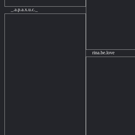
_.a.p.a.x.u.c._
rina.be.love