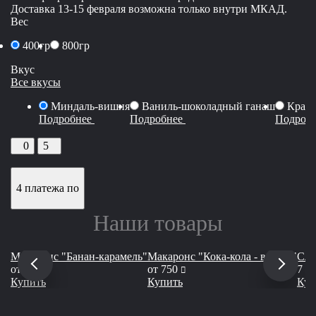
Доставка 13-15 февраля возможна только внутри МКАД.
Вес
400гр
800гр
Вкус
Все вкусы
Миндаль-вишня
Ваниль-шоколадный ганаш
Красн
Подробнее
Подробнее
Подроб
0
5
4 платежа по
Наши товары
Макаронс "Банан-карамель"
Макаронс "Кока-кола - вишня"
Сла
руб
руб
от
750
от
750
7 7
Купить
Купить
Куп