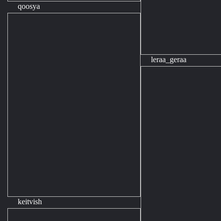
qoosya
leraa_geraa
keitvish