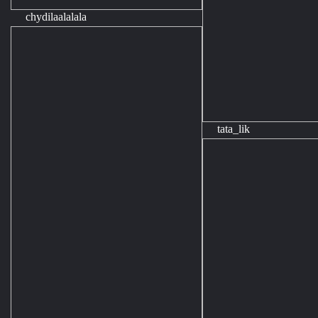
chydilaalalala
tata_lik