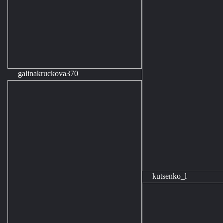
galinakruckova370
kutsenko_l