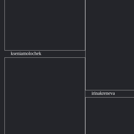
kseniamolochek
irinakreneva