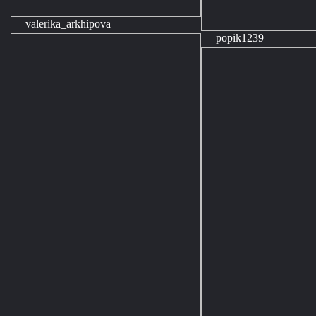
valerika_arkhipova
popik1239