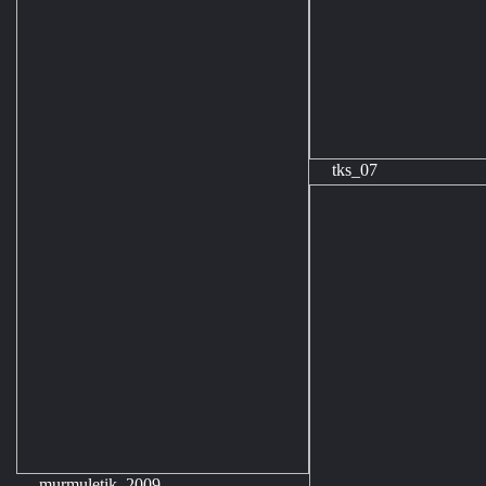
tks_07
murmuletik_2009