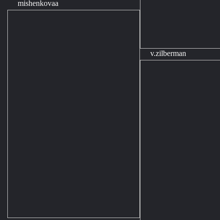
mishenkovaa
v.zilberman