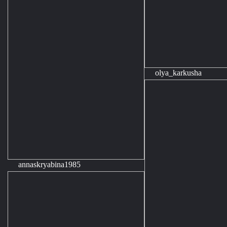
olya_karkusha
annaskryabina1985