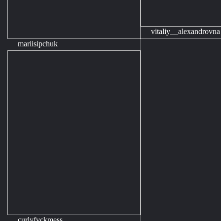
vitaliy__alexandrovna
mariisipchuk
curlyfvckmess