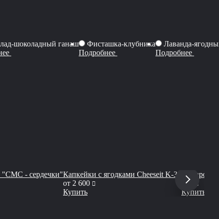
лад-шоколадный ганаш
Фисташка-клубника
Лаванда-ягодны
нее
Подробнее
Подробнее
 "СМС - сердечки"
Капкейки с ягодками Cheeseit K-30
Макаронс 
руб
руб
от
2 600
850
Купить
Купить