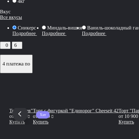
4кг
Вкус
Все вкусы
Сникерс
Миндаль-вишня
Ваниль-шоколадный га
Подробнее
Подробнее
Подробнее
0
6
4 платежа по
Торт "Лев"
Торт с фигуркой "Единорог" Сheeseit 42
Торт "Пар
Хит
руб
руб
от
7 650
от
6 750
от
10 900
Купить
Купить
Купить