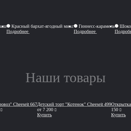
наш
Красный бархат-ягодный микс
Гиннесс-карамель
Шоко
Подробнее
Подробнее
Подроб
Наши товары
овоз" Cheeseit 667
Детский торт "Котенок" Cheeseit 499
Открытка
руб
руб
руб
от
7 200
150
Купить
Купить