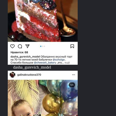
dasha_gurevich_model