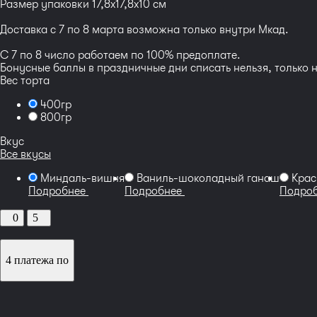
Размер упаковки 17,8x17,8x10 см
Доставка с 7 по 8 марта возможна только внутри Мкад.
С 7 по 8 число работаем по 100% предоплате.
Бонусные баллы в праздничные дни списать нельзя, только 
Вес торта
400гр
800гр
Вкус
Все вкусы
Миндаль-вишня
Ваниль-шоколадный ганаш
Крас
Подробнее
Подробнее
Подро
0
5
4 платежа по