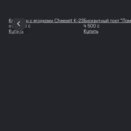
Капкейки с ягодками Cheeseit K-23
Бисквитный торт "Лам
руб
руб
от
2 600
4 500
Купить
Купить