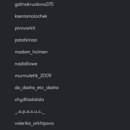
galinakruckova370
kseniamolochek
pivovarkit
palatkinaa
madam_holmen
nadidilowe
murmuletik_2009
da_dasha_eto_dasha
chydilaalalala
_.a.p.a.x.u.c._
valerika_arkhipova