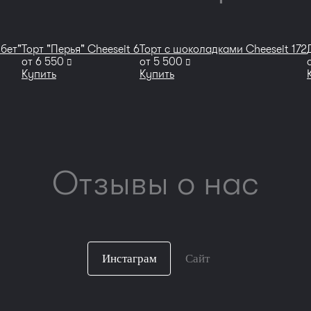
бет"
Торт "Перья" Сheeseit 6
Торт с шоколадками Сheeseit 172
руб
руб
от
6 550
от
5 500
Купить
Купить
Отзывы о нас
Инстаграм
Сайт