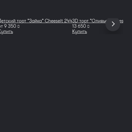
Детский торт "Зайка" Cheeseit 244
3D торт "Оливье" Сheeseit 
руб
руб
от
9 350
13 650
Купить
Купить