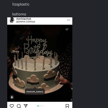
lizaplastic
katioma