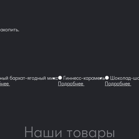
накопить.
ный бархат-ягодный микс
Гиннесс-карамель
Шоколад-шо
бнее
Подробнее
Подробнее
Наши товары