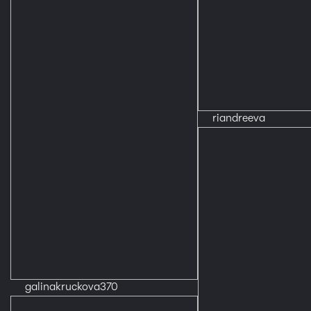
riandreeva
galinakruckova370