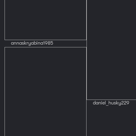
annaskryabina1985
daniel_husky229