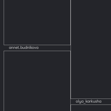
annet.budnikova
olya_karkusha