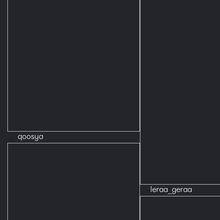
qoosya
leraa_geraa