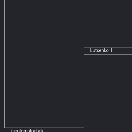
kutsenko_l
kseniamolochek