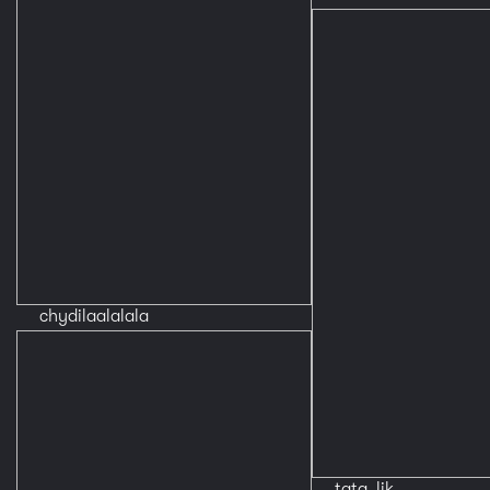
chydilaalalala
tata_lik