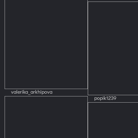
valerika_arkhipova
popik1239