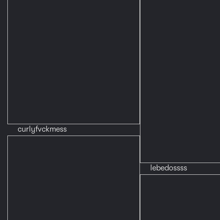
curlyfvckmess
lebedossss