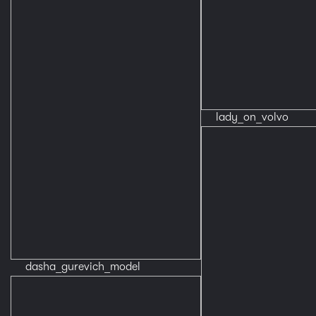
lady_on_volvo
dasha_gurevich_model