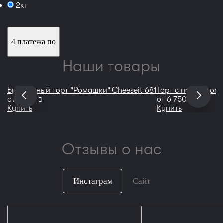
2кг
4 платежа по
Наши товары
Бисквитный торт "Ромашки" Сheeseit 681
Торт с портретом 
руб
руб
от
7 100
от
6 750
Купить
Купить
Отзывы о нас
Инстаграм
Сайт