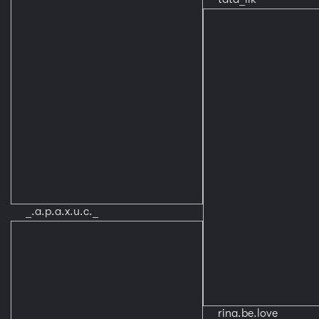
_.a.p.a.x.u.c._
rina.be.love