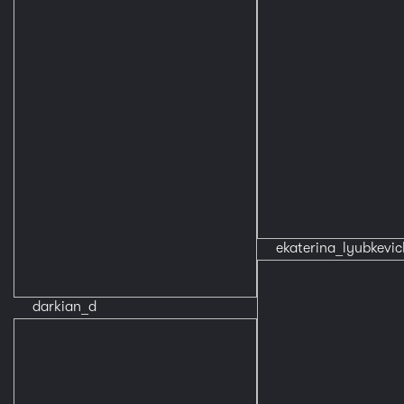
ekaterina_lyubkevic
darkian_d