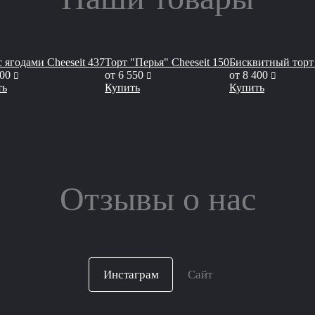
с ягодами Cheeseit 437
Торт "Перья" Сheeseit 150
Бисквитный торт
руб
руб
руб
800
от
6 550
от
8 400
ть
Купить
Купить
Отзывы о нас
Инстаграм
Сайт