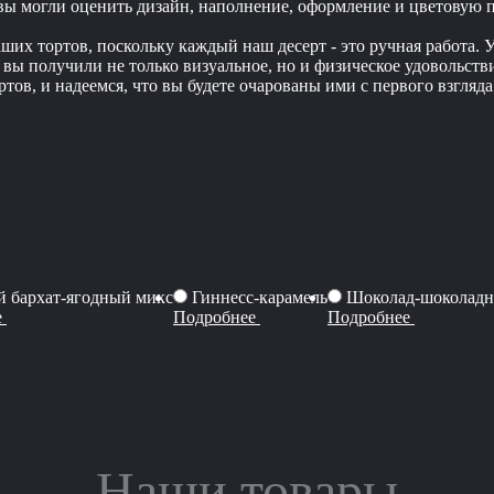
 вы могли оценить дизайн, наполнение, оформление и цветовую 
их тортов, поскольку каждый наш десерт - это ручная работа. У
обы вы получили не только визуальное, но и физическое удоволь
тов, и надеемся, что вы будете очарованы ими с первого взгляда
 бархат-ягодный микс
Гиннесс-карамель
Шоколад-шоколадн
е
Подробнее
Подробнее
Наши товары