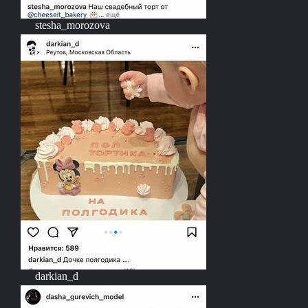
stesha_morozova
darkian_d