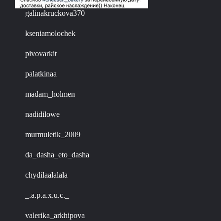
galinakruckova370
kseniamolochek
pivovarkit
palatkinaa
madam_holmen
nadidilowe
murmuletik_2009
da_dasha_eto_dasha
chydilaalalala
_.a.p.a.x.u.c._
valerika_arkhipova