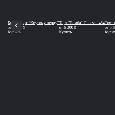
Бенто-Торт "Крутому перцу"
Торт "Бомба" Cheeseit 464
Торт 
руб
руб
от
2 200
от
6 300
от
5 
Купить
Купить
Купи