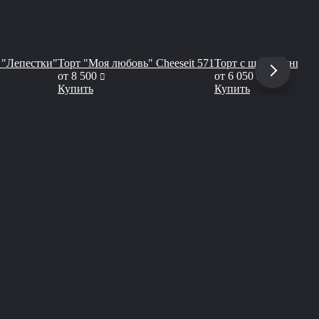
 "Лепестки"
Торт "Моя любовь" Cheeseit 571
Торт с шоколадными 
руб
руб
от
8 500
от
6 050
Купить
Купить