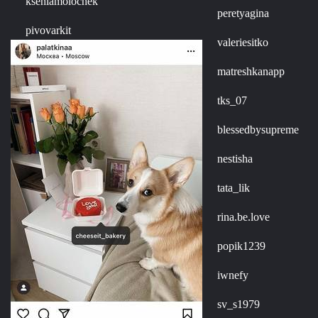
kseniamolochek
peretyagina
pivovarkit
valeriesitko
matreshkanapp
tks_07
blessedbysupreme
nestisha
tata_lik
rina.be.love
popik1239
iwnefy
sv_s1979