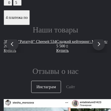
0
5
4 платежа по
Наши товары
3D торт "Рататуй" Сheeseit 534
Сладкий кейтеринг: Макси-плат
руб
руб
20 450
5 500
Купить
Купить
Отзывы о нас
Инстаграм
Сайт