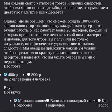
Мы создали сайт с каталогом тортов и прочих сладостей,
чтобы вы могли оценить дизайн, наполнение, оформление и
цветовую палитру наших десертов.
Однако, мы не обещаем, что сможем создать 100%-ную
копию наших тортов, поскольку каждый наш десерт - это
ручная работа. У нас работает более 20 мастеров, каждый из
которых привносит в свое дело весь свой опыт, мастерство
и любовь, для того чтобы вы получили не только
визуальное, но и физическое удовольствие от наших
сладостей. Мы обещаем приложить максимум усилий,
чтобы передать всю красоту и изысканность наших
десертов, и надеемся, что вы будете очарованы ими с
первого взгляда.
Вес торта
400гр
800гр
на 2 человека
на 4 человека
Вкус
Все вкусы
Миндаль-вишня
Ваниль-шоколадный ганаш
Красн
Подробнее
Подробнее
Подроб