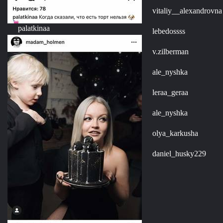
vitaliy__alexandrovna
palatkinaa
lebedossss
v.zilberman
ale_nyshka
leraa_geraa
ale_nyshka
olya_karkusha
daniel_husky229