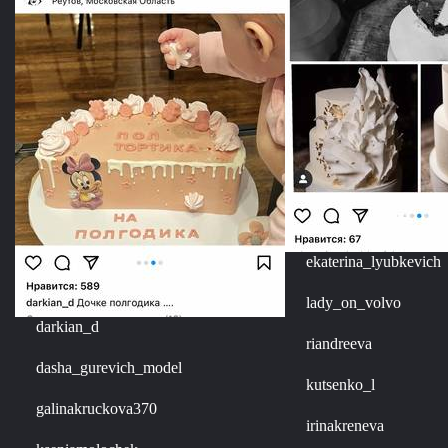
ekaterina_lyubkevich
lady_on_volvo
darkian_d
riandreeva
dasha_gurevich_model
kutsenko_l
galinakruckova370
irinakreneva