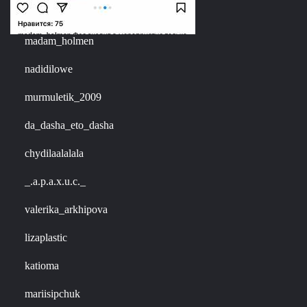
madam_holmen
nadidilowe
murmuletik_2009
da_dasha_eto_dasha
chydilaalalala
_.a.p.a.x.u.c._
valerika_arkhipova
lizaplastic
katioma
mariisipchuk