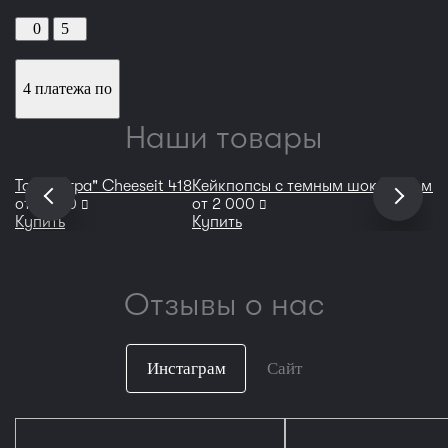
0
5
4 платежа по
Наши товары
Торт "Игра" Cheeseit 418
Кейкпопсы с темным шоколадом и
руб
руб
от
8 800
от
2 000
Купить
Купить
Отзывы о нас
Инстаграм
Сайт