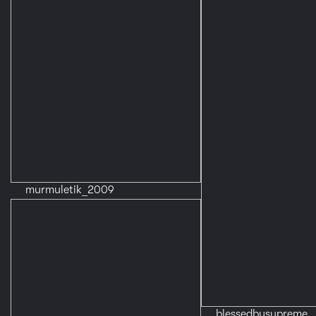
murmuletik_2009
blessedbysupreme