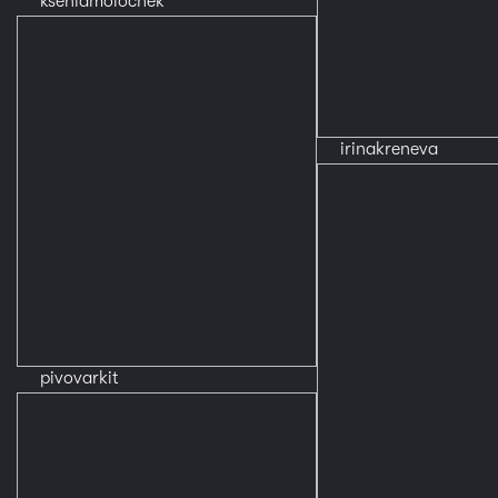
kseniamolochek
irinakreneva
pivovarkit