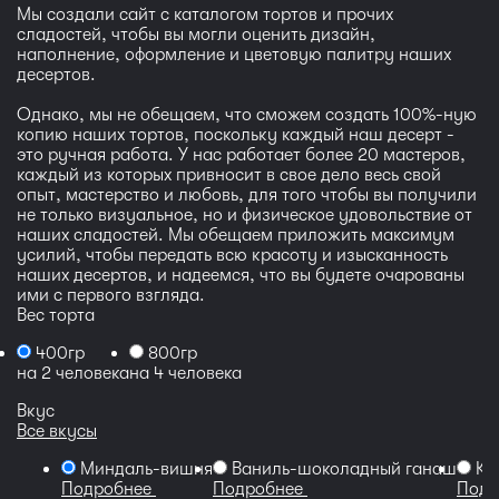
Мы создали сайт с каталогом тортов и прочих
сладостей, чтобы вы могли оценить дизайн,
наполнение, оформление и цветовую палитру наших
десертов.
Однако, мы не обещаем, что сможем создать 100%-ную
копию наших тортов, поскольку каждый наш десерт -
это ручная работа. У нас работает более 20 мастеров,
каждый из которых привносит в свое дело весь свой
опыт, мастерство и любовь, для того чтобы вы получили
не только визуальное, но и физическое удовольствие от
наших сладостей. Мы обещаем приложить максимум
усилий, чтобы передать всю красоту и изысканность
наших десертов, и надеемся, что вы будете очарованы
ими с первого взгляда.
Вес торта
400гр
800гр
на 2 человека
на 4 человека
Вкус
Все вкусы
Миндаль-вишня
Ваниль-шоколадный ганаш
Кр
Подробнее
Подробнее
Подр