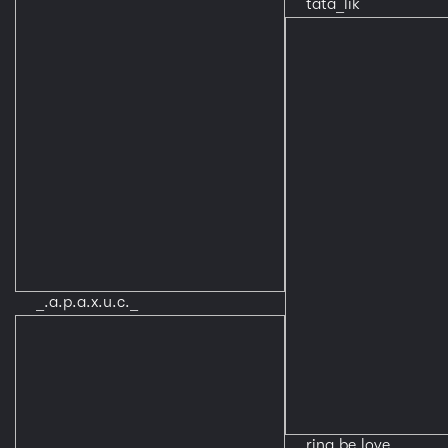
tata_lik
_.a.p.a.x.u.c._
rina.be.love