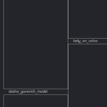
lady_on_volvo
dasha_gurevich_model