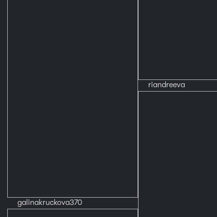
riandreeva
galinakruckova370