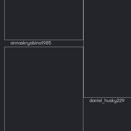
annaskryabina1985
daniel_husky229