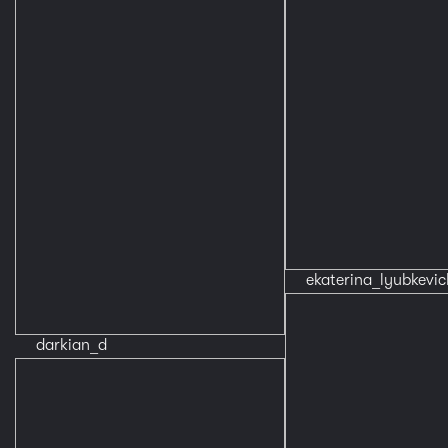
ekaterina_lyubkevic
darkian_d