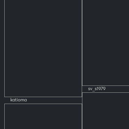
sv_s1979
katioma