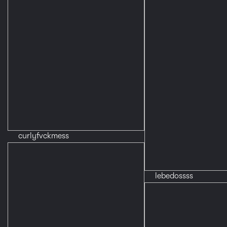
curlyfvckmess
lebedossss