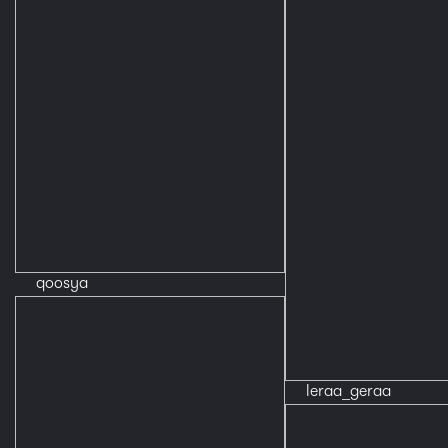
qoosya
leraa_geraa