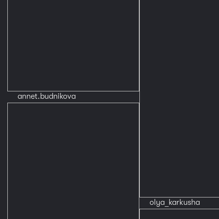
annet.budnikova
olya_karkusha