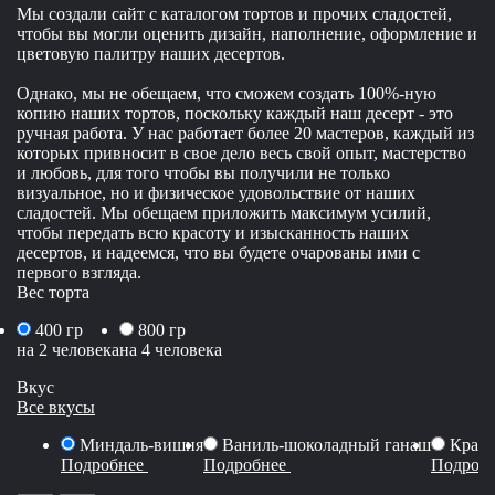
Мы создали сайт с каталогом тортов и прочих сладостей,
чтобы вы могли оценить дизайн, наполнение, оформление и
цветовую палитру наших десертов.
Однако, мы не обещаем, что сможем создать 100%-ную
копию наших тортов, поскольку каждый наш десерт - это
ручная работа. У нас работает более 20 мастеров, каждый из
которых привносит в свое дело весь свой опыт, мастерство
и любовь, для того чтобы вы получили не только
визуальное, но и физическое удовольствие от наших
сладостей. Мы обещаем приложить максимум усилий,
чтобы передать всю красоту и изысканность наших
десертов, и надеемся, что вы будете очарованы ими с
первого взгляда.
Вес торта
400 гр
800 гр
на 2 человека
на 4 человека
Вкус
Все вкусы
Миндаль-вишня
Ваниль-шоколадный ганаш
Красн
Подробнее
Подробнее
Подроб