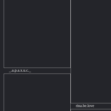
_.a.p.a.x.u.c._
rina.be.love