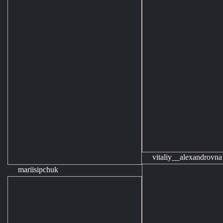
vitaliy__alexandrovna
mariisipchuk