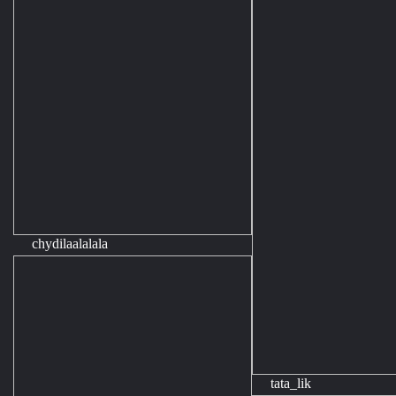
chydilaalalala
tata_lik