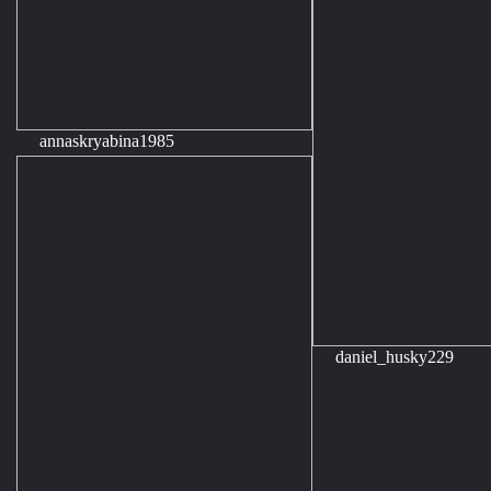
annaskryabina1985
daniel_husky229