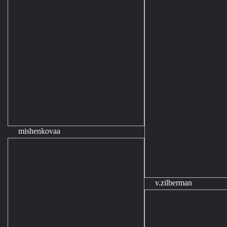
mishenkovaa
v.zilberman