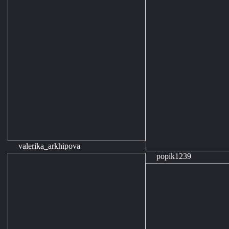
valerika_arkhipova
popik1239