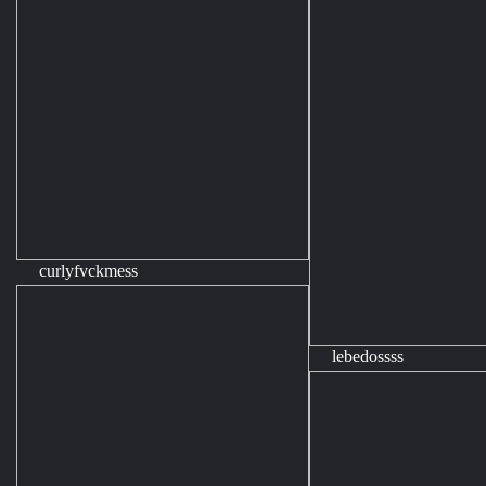
curlyfvckmess
lebedossss