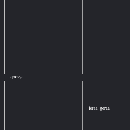
qoosya
leraa_geraa