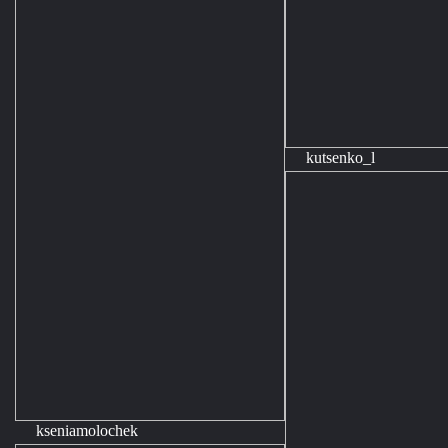
kutsenko_l
kseniamolochek