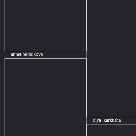
annet.budnikova
olya_karkusha