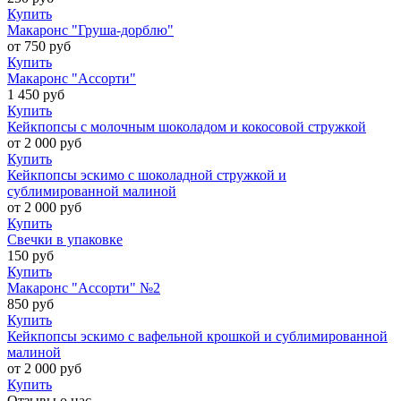
Купить
Макаронс "Груша-дорблю"
от
750
руб
Купить
Макаронс "Ассорти"
1 450
руб
Купить
Кейкпопсы с молочным шоколадом и кокосовой стружкой
от
2 000
руб
Купить
Кейкпопсы эскимо с шоколадной стружкой и
сублимированной малиной
от
2 000
руб
Купить
Свечки в упаковке
150
руб
Купить
Макаронс "Ассорти" №2
850
руб
Купить
Кейкпопсы эскимо с вафельной крошкой и сублимированной
малиной
от
2 000
руб
Купить
Отзывы о нас