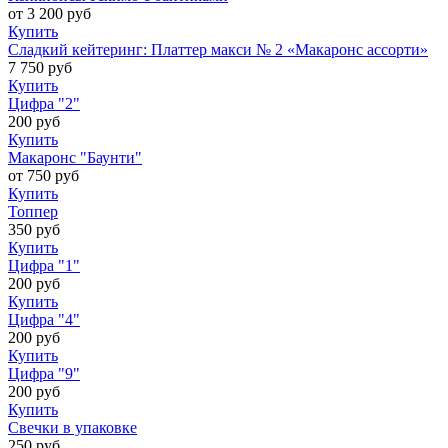
от
3 200
руб
Купить
Сладкий кейтеринг: Платтер макси № 2 «Макаронс ассорти»
7 750
руб
Купить
Цифра "2"
200
руб
Купить
Макаронс "Баунти"
от
750
руб
Купить
Топпер
350
руб
Купить
Цифра "1"
200
руб
Купить
Цифра "4"
200
руб
Купить
Цифра "9"
200
руб
Купить
Свечки в упаковке
250
руб