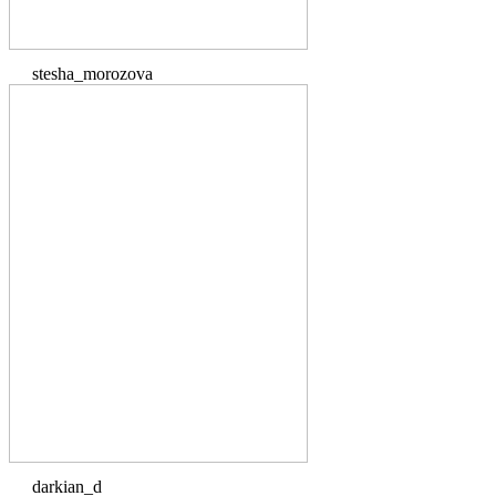
stesha_morozova
darkian_d