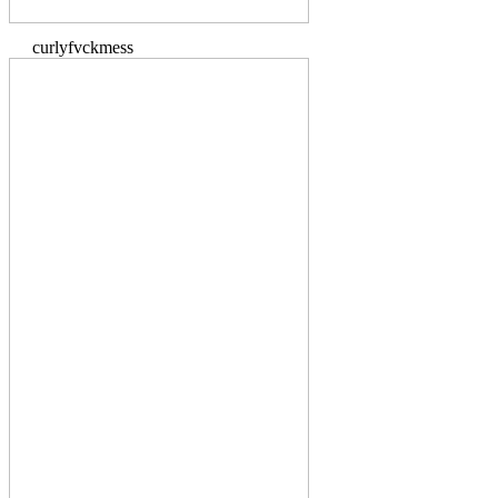
curlyfvckmess