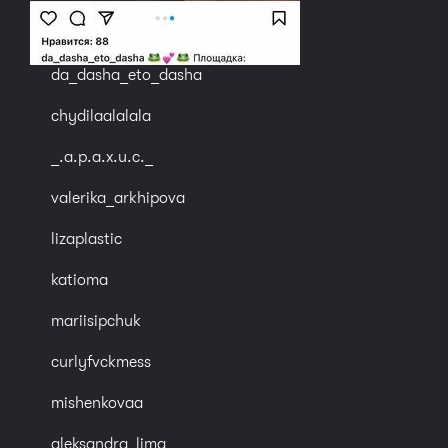
da_dasha_eto_dasha
chydilaalalala
_.a.p.a.x.u.c._
valerika_arkhipova
lizaplastic
katioma
mariisipchuk
curlyfvckmess
mishenkovaa
aleksandra_lima