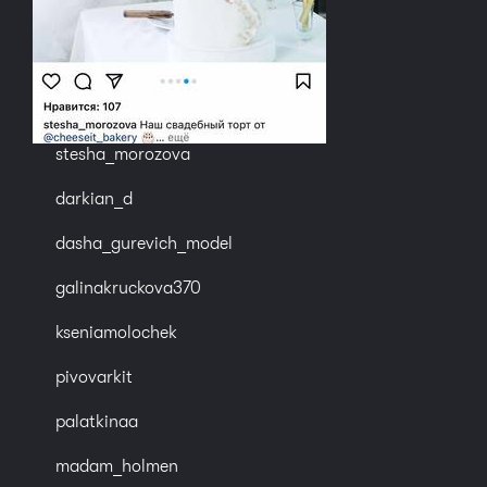
stesha_morozova
darkian_d
dasha_gurevich_model
galinakruckova370
kseniamolochek
pivovarkit
palatkinaa
madam_holmen