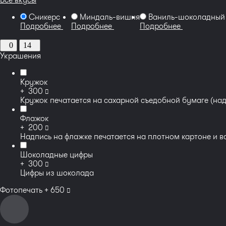
Сникерс
Миндаль-вишня
Ваниль-шоколадный
Подробнее
Подробнее
Подробнее
0
14
Украшения
Кружок
руб
+
300
Кружок печатается на сахарной съедобной бумаге (над
Флажок
руб
+
200
Надпись на флажке печатается на плотном картоне и вс
Шоколадные цифры
руб
+
300
Цифры из шоколада
руб
Фотопечать +
650