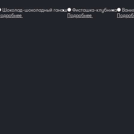
Шоколад-шоколадный ганаш
Фисташка-клубника
Вани
Подробнее
Подробнее
Подроб