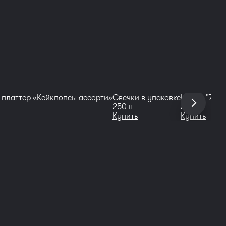
-платтер «Кейкпопсы ассорти»
Свечки в упаковке
Цифра "7"
От
руб
руб
250
200
15
Купить
Купить
Ку