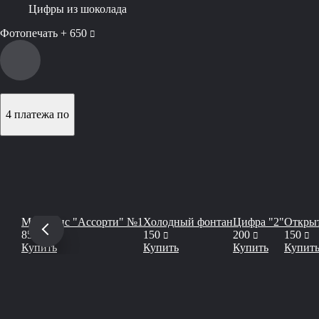
Цифры из шоколада
руб
Фотопечать +
650
4 платежа по
Макаронс "Ассорти" №1
Холодный фонтан
Цифра "2"
Открыт
руб
руб
руб
р
850
150
200
150
Купить
Купить
Купить
Купит