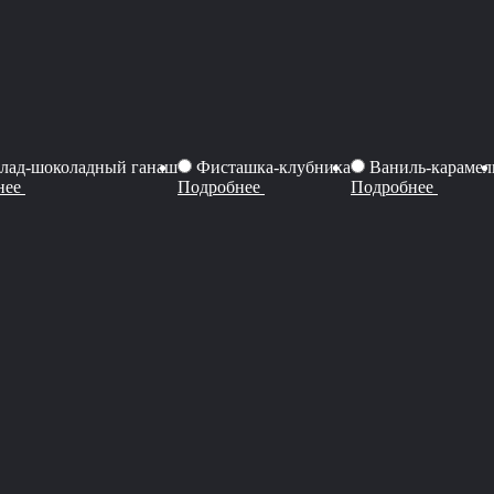
лад-шоколадный ганаш
Фисташка-клубника
Ваниль-карамел
нее
Подробнее
Подробнее