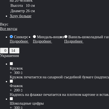
на 20 человек
Высота
10 см
Диаметр
26 см
Хочу больше
Вкус
Все вкусы
Сникерс
Миндаль-вишня
Ваниль-шоколадный га
Подробнее
Подробнее
Подробнее
0
14
Украшения
Кружок
руб
+
300
Кружок печатается на сахарной съедобной бумаге (надпись
Флажок
руб
+
200
Надпись на флажке печатается на плотном картоне и вставл
Шоколадные цифры
руб
+
300