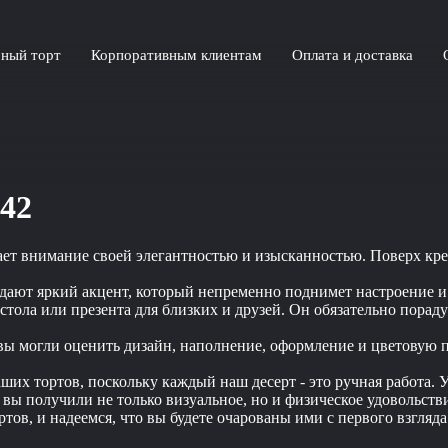
ный торт
Корпоративным клиентам
Оплата и доставка
442
кает внимание своей элегантностью и изысканностью. Поверх к
дают яркий акцент, который непременно поднимет настроение и 
тола или презента для близких и друзей. Он обязательно пораду
 вы могли оценить дизайн, наполнение, оформление и цветовую 
их тортов, поскольку каждый наш десерт - это ручная работа. У
обы вы получили не только визуальное, но и физическое удоволь
тов, и надеемся, что вы будете очарованы ими с первого взгляда