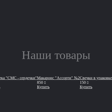
Наши товары
ка "СМС - сердечки"
Макаронс "Ассорти" №2
Свечки в упаковке
уб
руб
руб
850
150
ь
Купить
Купить