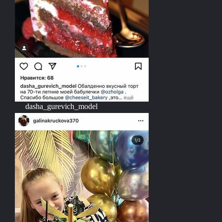
dasha_gurevich_model