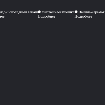
лад-шоколадный ганаш
Фисташка-клубника
Ваниль-карамел
нее
Подробнее
Подробнее