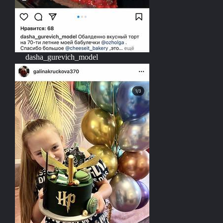
dasha_gurevich_model