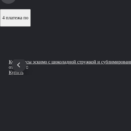
4 платежа по
Кейкпопсы эскимо с шоколадной стружкой и сублимирова
руб
от
2 000
Купить