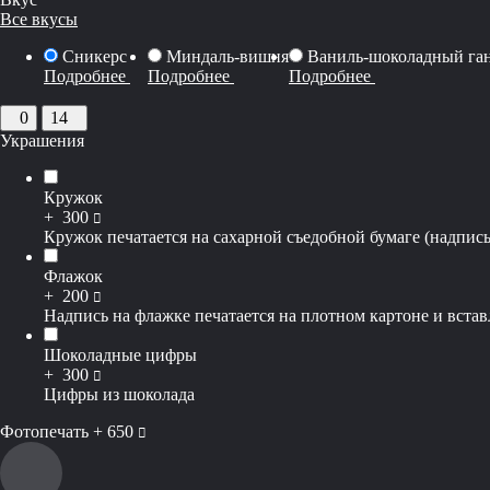
Все вкусы
Сникерс
Миндаль-вишня
Ваниль-шоколадный га
Подробнее
Подробнее
Подробнее
0
14
Украшения
Кружок
руб
+
300
Кружок печатается на сахарной съедобной бумаге (надпись
Флажок
руб
+
200
Надпись на флажке печатается на плотном картоне и вставл
Шоколадные цифры
руб
+
300
Цифры из шоколада
руб
Фотопечать +
650