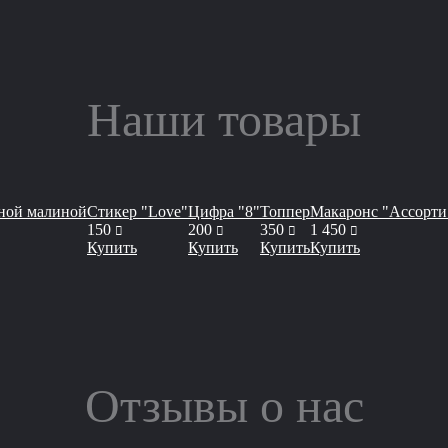
Наши товары
нной малиной
Стикер "Love"
Цифра "8"
Топпер
Макаронс "Ассорт
руб
руб
руб
руб
150
200
350
1 450
Купить
Купить
Купить
Купить
Отзывы о нас