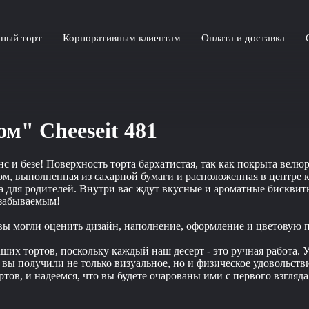
ный торт
Корпоративным клиентам
Оплата и доставка
м" Cheeseit 481
и безе! Поверхность торта бархатистая, так как покрыта велюр
ком, выполненная из сахарной бумаги и расположенная в центре
рка для родителей. Внутри вас ждут вкусные и ароматные бискв
езабываемым!
 вы могли оценить дизайн, наполнение, оформление и цветовую 
их тортов, поскольку каждый наш десерт - это ручная работа. У
обы вы получили не только визуальное, но и физическое удоволь
тов, и надеемся, что вы будете очарованы ими с первого взгляда