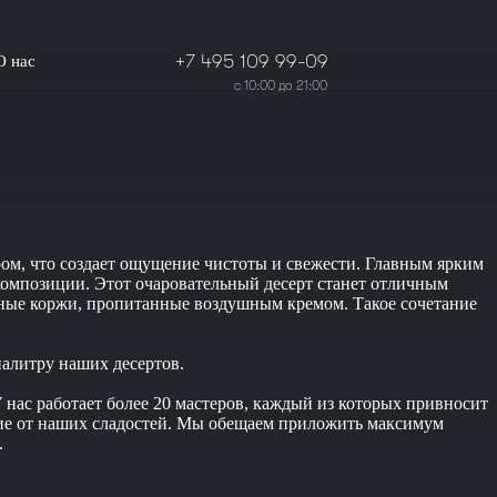
+7 495 109 99-09
О нас
с 10:00 до 21:00
ом, что создает ощущение чистоты и свежести. Главным ярким
 композиции. Этот очаровательный десерт станет отличным
итные коржи, пропитанные воздушным кремом. Такое сочетание
палитру наших десертов.
 нас работает более 20 мастеров, каждый из которых привносит
ствие от наших сладостей. Мы обещаем приложить максимум
.