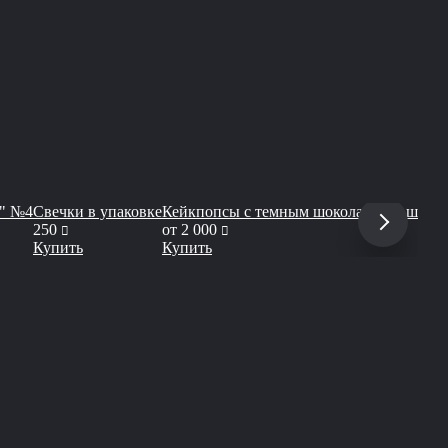
и" №4
Свечки в упаковке
Кейкпопсы с темным шоколадом и шокол
руб
руб
250
от
2 000
Купить
Купить