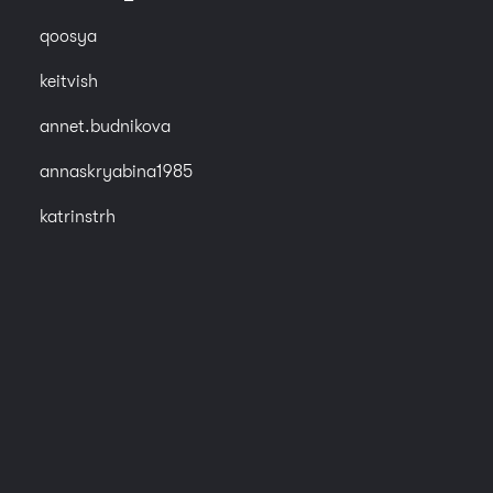
qoosya
keitvish
annet.budnikova
annaskryabina1985
katrinstrh