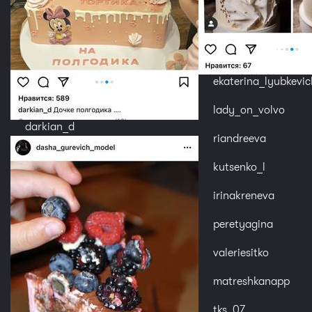
ekaterina_lyubkevic
lady_on_volvo
darkian_d
riandreeva
kutsenko_l
irinakreneva
peretyagina
valeriesitko
matreshkanapp
tks_07