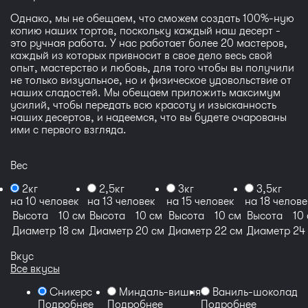
Однако, мы не обещаем, что сможем создать 100%-ную
копию наших тортов, поскольку каждый наш десерт -
это ручная работа. У нас работает более 20 мастеров,
каждый из которых привносит в свое дело весь свой
опыт, мастерство и любовь, для того чтобы вы получили
не только визуальное, но и физическое удовольствие от
наших сладостей. Мы обещаем приложить максимум
усилий, чтобы передать всю красоту и изысканность
наших десертов, и надеемся, что вы будете очарованы
ими с первого взгляда.
Вес
2кг
2,5кг
3кг
3,5кг
на 10 человек
на 13 человек
на 15 человек
на 18 челове
Высота
10 см
Высота
10 см
Высота
10 см
Высота
10
Диаметр
18 см
Диаметр
20 см
Диаметр
22 см
Диаметр
24
Вкус
Все вкусы
Сникерс
Миндаль-вишня
Ваниль-шоколадн
Подробнее
Подробнее
Подробнее