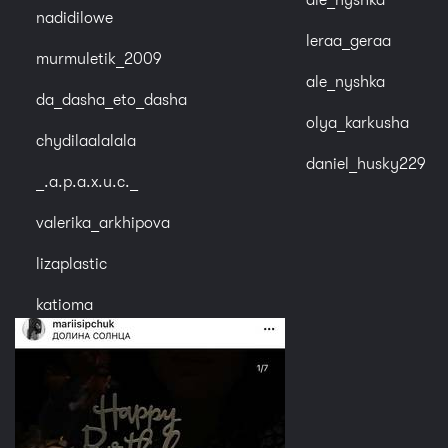
nadidilowe
leraa_geraa
murmuletik_2009
ale_nyshka
da_dasha_eto_dasha
olya_karkusha
chydilaalalala
daniel_husky229
_.a.p.a.x.u.c._
valerika_arkhipova
lizaplastic
katioma