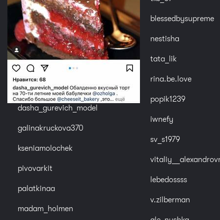
blessedbysupreme
nestisha
tata_lik
rina.be.love
popik1239
dasha_gurevich_model
iwnefy
galinakruckova370
sv_s1979
kseniamolochek
vitaliy__alexandrov
pivovarkit
lebedossss
palatkinaa
v.zilberman
madam_holmen
ale_nyshka