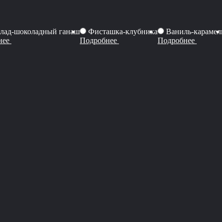
лад-шоколадный ганаш
Фисташка-клубника
Ваниль-карамел
нее
Подробнее
Подробнее