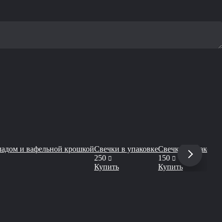
ладом и вафельной крошкой
Свечки в упаковке
Свечки в упаковке
руб
руб
250
150
Купить
Купить