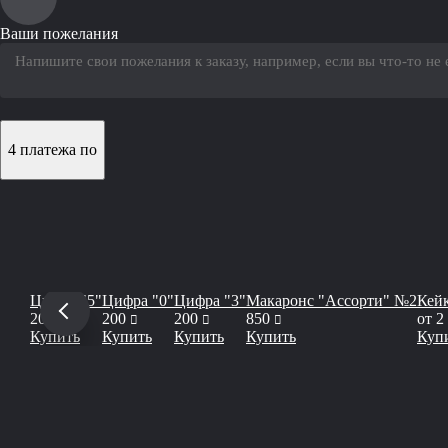
Ваши пожелания
4 платежа по
Цифра "5"
Цифра "0"
Цифра "3"
Макаронс "Ассорти" №2
Кей
руб
руб
руб
руб
200
200
200
850
от
2
Купить
Купить
Купить
Купить
Куп