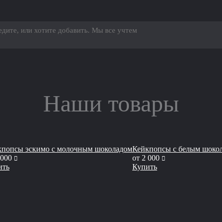
Наши товары
кпопсы эскимо с молочным шоколадом
Кейкпопсы с белым шоко
руб
руб
 000
от
2 000
ить
Купить