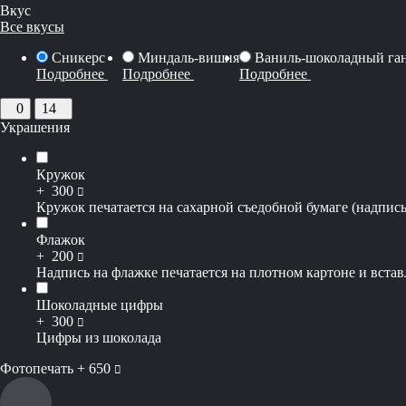
Вкус
Все вкусы
Сникерс
Миндаль-вишня
Ваниль-шоколадный га
Подробнее
Подробнее
Подробнее
0
14
Украшения
Кружок
руб
+
300
Кружок печатается на сахарной съедобной бумаге (надпись
Флажок
руб
+
200
Надпись на флажке печатается на плотном картоне и вставл
Шоколадные цифры
руб
+
300
Цифры из шоколада
руб
Фотопечать +
650