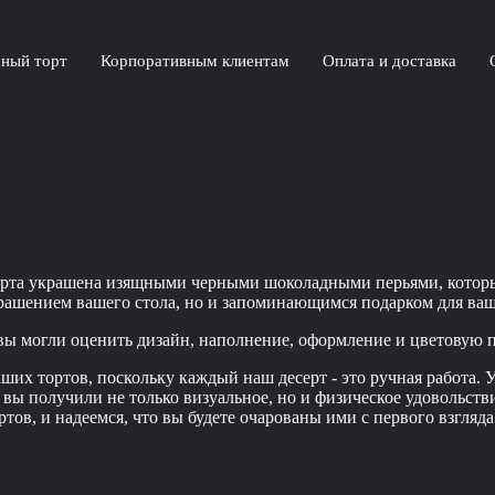
ный торт
Корпоративным клиентам
Оплата и доставка
серта украшена изящными черными шоколадными перьями, котор
рашением вашего стола, но и запоминающимся подарком для ваш
 вы могли оценить дизайн, наполнение, оформление и цветовую 
их тортов, поскольку каждый наш десерт - это ручная работа. У
обы вы получили не только визуальное, но и физическое удоволь
тов, и надеемся, что вы будете очарованы ими с первого взгляда