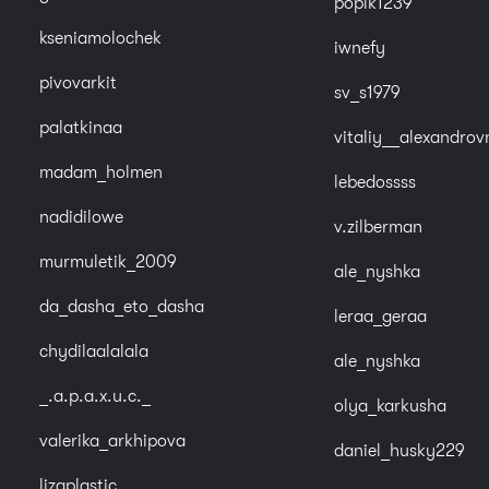
popik1239
kseniamolochek
iwnefy
pivovarkit
sv_s1979
palatkinaa
vitaliy__alexandrov
madam_holmen
lebedossss
nadidilowe
v.zilberman
murmuletik_2009
ale_nyshka
da_dasha_eto_dasha
leraa_geraa
chydilaalalala
ale_nyshka
_.a.p.a.x.u.c._
olya_karkusha
valerika_arkhipova
daniel_husky229
lizaplastic