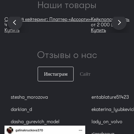
Наши товары
Сладкий кейтеринг: Платтер «Ассорти»
Кейкпопсы с белым
руб
руб
4 400
от
2 000
Купить
Купить
Отзывы о нас
Инстаграм
Сайт
stesha_morozova
entablature51423
darkian_d
ekaterina_lyubkevic
dasha_gurevich_model
lady_on_volvo
riandreeva