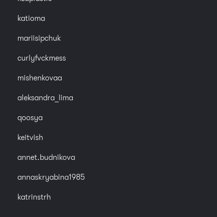
katioma
mariisipchuk
curlyfvckmess
mishenkovaa
aleksandra_lima
qoosya
keitvish
annet.budnikova
annaskryabina1985
katrinstrh