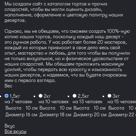
Мы создали сайт с каталогом тортов и прочих
сладостей, чтобы вы могли оценить дизайн,
наполнение, оформление и цветовую палитру наших
десертов.
Однако, мы не обещаем, что сможем создать 100%-ную
копию наших тортов, поскольку каждый наш десерт -
это ручная работа. У нас работает более 20 мастеров,
каждый из которых привносит в свое дело весь свой
опыт, мастерство и любовь, для того чтобы вы получили
не только визуальное, но и физическое удовольствие от
наших сладостей. Мы обещаем приложить максимум
усилий, чтобы передать всю красоту и изысканность
наших десертов, и надеемся, что вы будете очарованы
ими с первого взгляда.
Вес
1,5кг
2кг
2,5кг
3кг
на 7 человек
на 10 человек
на 13 человек
на 15 челове
Высота
10 см
Высота
10 см
Высота
10 см
Высота
10 
Диаметр
16 см
Диаметр
18 см
Диаметр
20 см
Диаметр
22
Вкус
Все вкусы