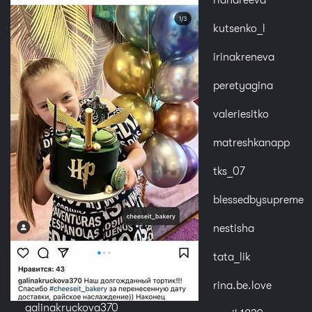
kutsenko_l
irinakreneva
peretyagina
valeriesitko
matreshkanapp
tks_07
blessedbysupreme
nestisha
tata_lik
rina.be.love
galinakruckova370