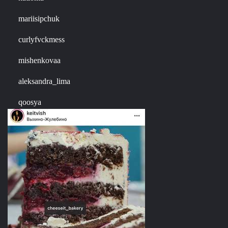
mariisipchuk
curlyfvckmess
mishenkovaa
aleksandra_lima
qoosya