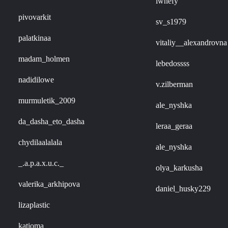
iwnefy
pivovarkit
sv_s1979
palatkinaa
vitaliy__alexandrovna
madam_holmen
lebedossss
nadidilowe
v.zilberman
murmuletik_2009
ale_nyshka
da_dasha_eto_dasha
leraa_geraa
chydilaalalala
ale_nyshka
_.a.p.a.x.u.c._
olya_karkusha
valerika_arkhipova
daniel_husky229
lizaplastic
katioma