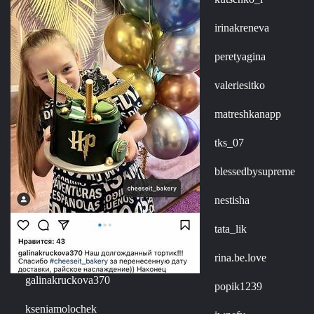
irinakreneva
peretyagina
valeriesitko
matreshkanapp
tks_07
blessedbysupreme
nestisha
tata_lik
rina.be.love
galinakruckova370
popik1239
kseniamolochek