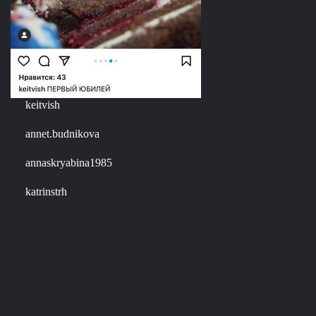
keitvish
annet.budnikova
annaskryabina1985
katrinstrh