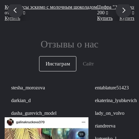
Кейкпопсы эскимо с молочным шоколадом
Цифра "3"
Сладкий 
руб
руб
ру
от
2 000
200
7 750
Купить
Купить
Купить
Отзывы о нас
Инстаграм
Сайт
stesha_morozova
entablature51423
darkian_d
ekaterina_lyubkevich
dasha_gurevich_model
lady_on_volvo
riandreeva
kutsenko_l