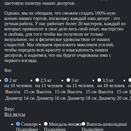
цветовую палитру наших десертов.
Однако, мы не обещаем, что сможем создать 100%-ную
копию наших тортов, поскольку каждый наш десерт - это
ручная работа. У нас работает более 20 мастеров, каждый из
которых привносит в свое дело весь свой опыт, мастерство
и любовь, для того чтобы вы получили не только
визуальное, но и физическое удовольствие от наших
сладостей. Мы обещаем приложить максимум усилий,
чтобы передать всю красоту и изысканность наших
десертов, и надеемся, что вы будете очарованы ими с
первого взгляда.
Вес
2 кг
2,5 кг
3 кг
3,5 кг
на 10 человек
на 13 человек
на 15 человек
на 18 человек
н
Высота
15 см
Высота
15 см
Высота
15 см
Высота
15 см
Диаметр
14 см
Диаметр
16 см
Диаметр
18 см
Диаметр
20 см
Вкус
Все вкусы
Сникерс
Миндаль-вишня
Ваниль-шоколадный 
Подробнее
Подробнее
Подробнее