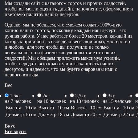
Мы создали сайт с каталогом тортов и прочих сладостей,
чтобы вы могли оценить дизайн, наполнение, оформление и
цветовую палитру наших десертов.
Однако, мы не обещаем, что сможем создать 100%-ную
копию наших тортов, поскольку каждый наш десерт - это
ручная работа. У нас работает более 20 мастеров, каждый из
которых привносит в свое дело весь свой опыт, мастерство
и любовь, для того чтобы вы получили не только
визуальное, но и физическое удовольствие от наших
сладостей. Мы обещаем приложить максимум усилий,
чтобы передать всю красоту и изысканность наших
десертов, и надеемся, что вы будете очарованы ими с
первого взгляда.
Вес
1,5кг
2кг
2,5кг
3кг
на 7 человек
на 10 человек
на 13 человек
на 15 человек
н
Высота
10 см
Высота
10 см
Высота
10 см
Высота
10 см
Диаметр
16 см
Диаметр
18 см
Диаметр
20 см
Диаметр
22 см
Вкус
Все вкусы