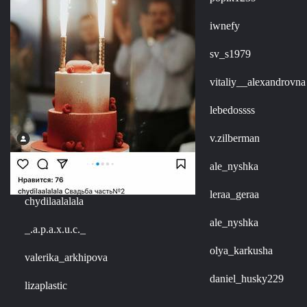
iwnefy
sv_s1979
vitaliy__alexandrovna
lebedossss
v.zilberman
ale_nyshka
leraa_geraa
chydilaalalala
ale_nyshka
_.a.p.a.x.u.c._
olya_karkusha
valerika_arkhipova
daniel_husky229
lizaplastic