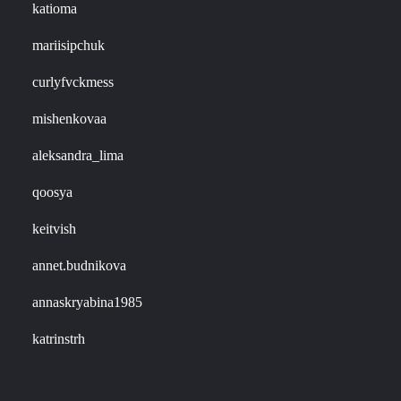
katioma
mariisipchuk
curlyfvckmess
mishenkovaa
aleksandra_lima
qoosya
keitvish
annet.budnikova
annaskryabina1985
katrinstrh