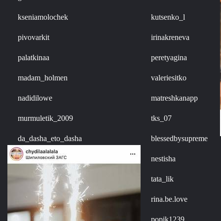
kseniamolochek
kutsenko_l
pivovarkit
irinakreneva
palatkinaa
peretyagina
madam_holmen
valeriesitko
nadidilowe
matreshkanapp
murmuletik_2009
tks_07
da_dasha_eto_dasha
blessedbysupreme
nestisha
tata_lik
rina.be.love
popik1239