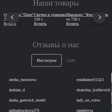
Наши товары
Открытка "Папе"
Свечки в упаковке
Макаронс "Фисташка-мал
руб
руб
руб
250
150
от
750
Купить
Купить
Купить
Отзывы о нас
Инстаграм
Сайт
stesha_morozova
entablature51423
darkian_d
ekaterina_lyubkevich
dasha_gurevich_model
lady_on_volvo
galinakruckova370
riandreeva