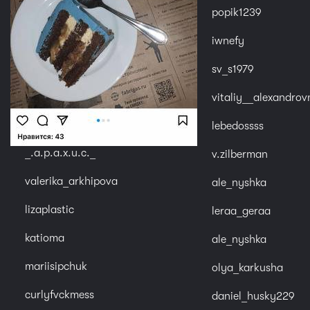
popik1239
iwnefy
sv_s1979
vitaliy__alexandrov
lebedossss
_.a.p.a.x.u.c._
v.zilberman
valerika_arkhipova
ale_nyshka
lizaplastic
leraa_geraa
katioma
ale_nyshka
mariisipchuk
olya_karkusha
curlyfvckmess
daniel_husky229