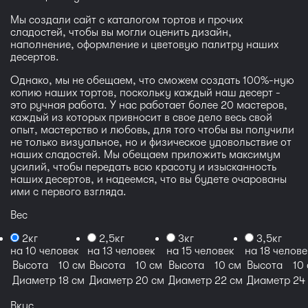
Мы создали сайт с каталогом тортов и прочих
сладостей, чтобы вы могли оценить дизайн,
наполнение, оформление и цветовую палитру наших
десертов.
Однако, мы не обещаем, что сможем создать 100%-ную
копию наших тортов, поскольку каждый наш десерт -
это ручная работа. У нас работает более 20 мастеров,
каждый из которых привносит в свое дело весь свой
опыт, мастерство и любовь, для того чтобы вы получили
не только визуальное, но и физическое удовольствие от
наших сладостей. Мы обещаем приложить максимум
усилий, чтобы передать всю красоту и изысканность
наших десертов, и надеемся, что вы будете очарованы
ими с первого взгляда.
Вес
2кг
2,5кг
3кг
3,5кг
на 10 человек
на 13 человек
на 15 человек
на 18 челове
Высота
10 см
Высота
10 см
Высота
10 см
Высота
10
Диаметр
18 см
Диаметр
20 см
Диаметр
22 см
Диаметр
24
Вкус