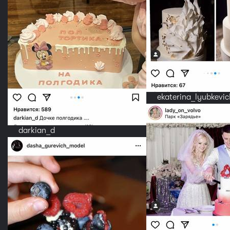
ekaterina_lyubkevic
darkian_d