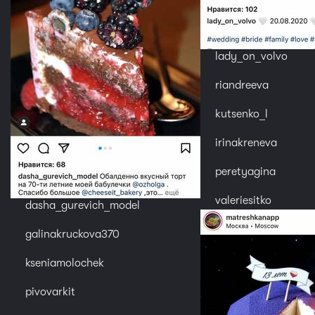
lady_on_volvo
riandreeva
kutsenko_l
irinakreneva
peretyagina
valeriesitko
dasha_gurevich_model
galinakruckova370
kseniamolochek
pivovarkit