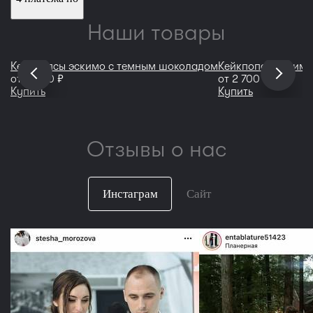
Наши товары
Кейкпопсы эскимо с темным шоколадом
Кейкпопсы эскимо
руб
руб
от
2 000
от
2 700
Купить
Купить
Отзывы о нас
Инстаграм
Сайт