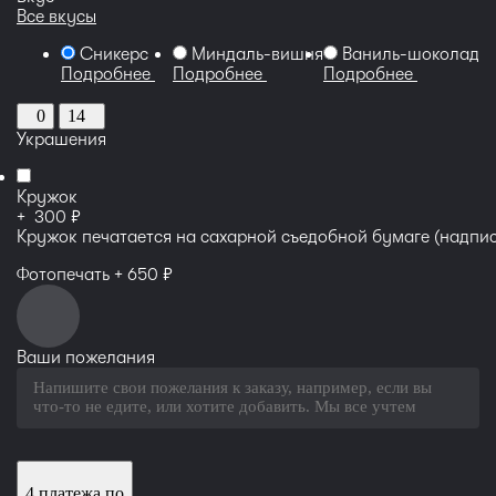
Все вкусы
Сникерс
Миндаль-вишня
Ваниль-шоколадн
Подробнее
Подробнее
Подробнее
0
14
Украшения
Кружок
руб
+
300
Кружок печатается на сахарной съедобной бумаге (надпис
руб
Фотопечать +
650
Ваши пожелания
4 платежа по