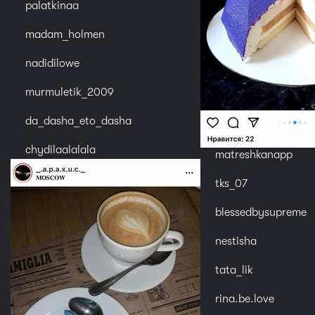
palatkinaa
madam_holmen
nadidilowe
murmuletik_2009
da_dasha_eto_dasha
chydilaalalala
matreshkanapp
tks_07
blessedbysupreme
nestisha
tata_lik
rina.be.love