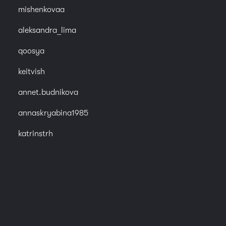
mishenkovaa
aleksandra_lima
qoosya
keitvish
annet.budnikova
annaskryabina1985
katrinstrh