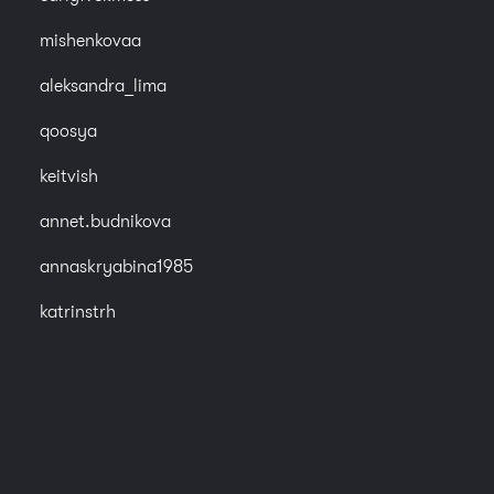
mishenkovaa
aleksandra_lima
qoosya
keitvish
annet.budnikova
annaskryabina1985
katrinstrh