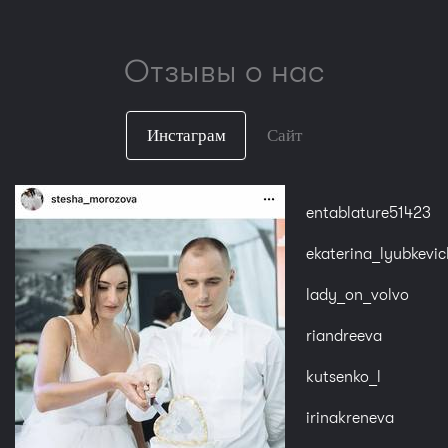
Отзывы о нас
Инстаграм
Сайт
entablature51423
ekaterina_lyubkevic
lady_on_volvo
riandreeva
kutsenko_l
irinakreneva