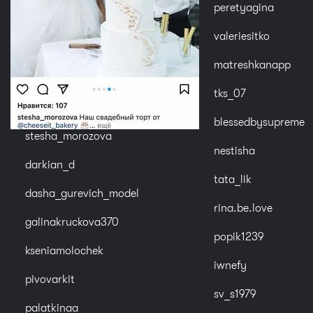
peretyagina
valeriesitko
matreshkanapp
tks_07
blessedbysupreme
stesha_morozova
nestisha
darkian_d
tata_lik
dasha_gurevich_model
rina.be.love
galinakruckova370
popik1239
kseniamolochek
iwnefy
pivovarkit
sv_s1979
palatkinaa