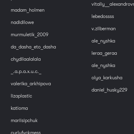
vitaliy__alexandrov
madam_holmen
lebedossss
nadidilowe
v.zilberman
murmuletik_2009
ale_nyshka
da_dasha_eto_dasha
leraa_geraa
chydilaalalala
ale_nyshka
_.a.p.a.x.u.c._
olya_karkusha
valerika_arkhipova
daniel_husky229
lizaplastic
katioma
mariisipchuk
curlyfvckmess