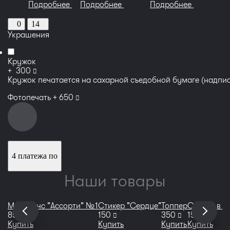
Подробнее
Подробнее
Подробнее
0
14
Украшения
Кружок
руб
+
300
Кружок печатается на сахарной съедобной бумаге (надпис
руб
Фотопечать +
650
4 платежа по
Наши товары
Макаронс "Ассорти" №1
Стикер "Сердце"
Топпер
Свечки в у
руб
руб
руб
руб
850
150
350
150
Купить
Купить
Купить
Купить