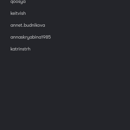
qoosya
keitvish
annet.budnikova
annaskryabina1985
katrinstrh