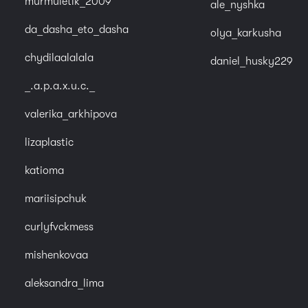
murmuletik_2009
ale_nyshka
da_dasha_eto_dasha
olya_karkusha
chydilaalalala
daniel_husky229
_.a.p.a.x.u.c._
valerika_arkhipova
lizaplastic
katioma
mariisipchuk
curlyfvckmess
mishenkovaa
aleksandra_lima