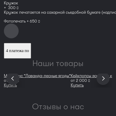
Кружок
руб
+
300
Кружок печатается на сахарной съедобной бумаге (надпис
руб
Фотопечать +
650
4 платежа по
Наши товары
Макаронс "Лаванда-лесные ягоды"
Кейкпопсы эскимо с ко
руб
руб
от
750
от
2 000
Купить
Купить
Отзывы о нас