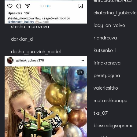
entablature51423
ekaterina_lyubkevic
lady_on_volvo
stesha_morozova
riandreeva
darkian_d
kutsenko_l
dasha_gurevich_model
irinakreneva
peretyagina
valeriesitko
matreshkanapp
tks_07
blessedbysupreme