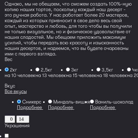
Однако, мы не обещаем, что сможем создать 100%-ную
копию наших тортов, поскольку каждый наш десерт -
это ручная работа. У нас работает более 20 мастеров,
каждый из которых привносит в свое дело весь свой
опыт, мастерство и любовь, для того чтобы вы получили
не только визуальное, но и физическое удовольствие от
наших сладостей. Мы обещаем приложить максимум
усилий, чтобы передать всю красоту и изысканность
наших десертов, и надеемся, что вы будете очарованы
ими с первого взгляда.
Вес
2кг
2,5кг
3кг
3,5кг
4к
на 10 человек
на 13 человек
на 15 человек
на 18 человек
на 2
Вкус
Все вкусы
Сникерс
Миндаль-вишня
Ваниль-шоколадн
Подробнее
Подробнее
Подробнее
0
14
Украшения