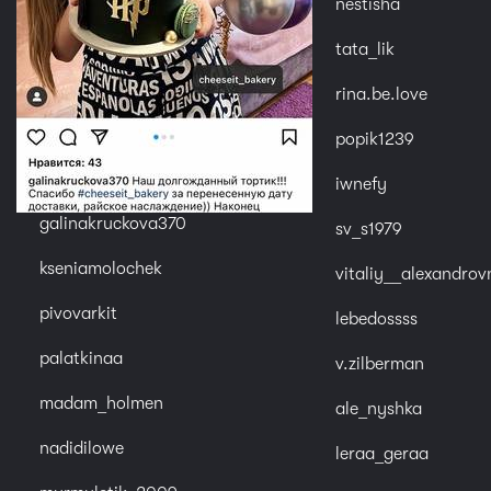
nestisha
tata_lik
rina.be.love
popik1239
iwnefy
galinakruckova370
sv_s1979
kseniamolochek
vitaliy__alexandrov
pivovarkit
lebedossss
palatkinaa
v.zilberman
madam_holmen
ale_nyshka
nadidilowe
leraa_geraa