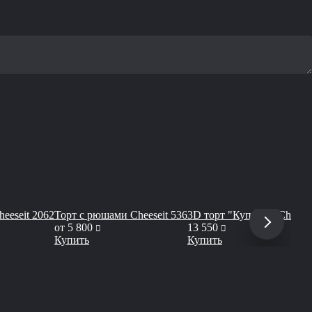
eeseit 2062
Торт с рюшами Cheeseit 536
3D торт "Купюра" Сheesei
руб
руб
от
5 800
13 550
Купить
Купить