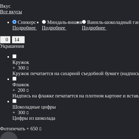
Вкус
Все вкусы
Сникерс
Миндаль-вишня
Ваниль-шоколадный га
Подробнее
Подробнее
Подробнее
0
14
Украшения
Кружок
руб
+
300
Кружок печатается на сахарной съедобной бумаге (надпись
Флажок
руб
+
200
Надпись на флажке печатается на плотном картоне и вставл
Шоколадные цифры
руб
+
300
Цифры из шоколада
руб
Фотопечать +
650