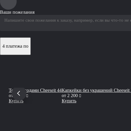
Ваши пожелания
4 платежа по
Торт с ягодами Сheeseit 44
Капкейки без украшений Cheeseit
руб
руб
от
7 750
от
2 200
Купить
Купить