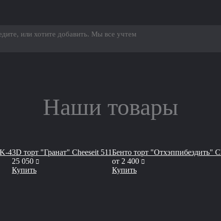
Наши товары
 K-4
3D торт "Гранат" Сheeseit 511
Бенто торт "Отхэппибездить" Ch
руб
руб
25 050
от
2 400
Купить
Купить