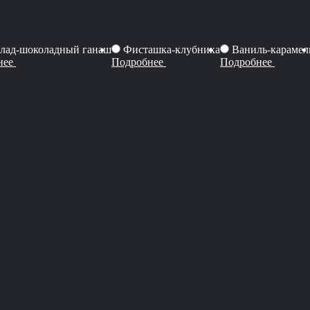
лад-шоколадный ганаш
Фисташка-клубника
Ваниль-карамел
нее
Подробнее
Подробнее