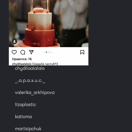
chydilaalalala
_.a.p.a.x.u.c._
valerika_arkhipova
lizaplastic
katioma
mariisipchuk