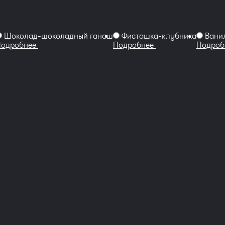
Шоколад-шоколадный ганаш
Фисташка-клубника
Вани
Подробнее
Подробнее
Подроб