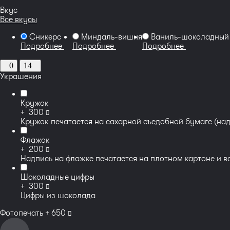
Вкус
Все вкусы
Сникерс
Миндаль-вишня
Ваниль-шоколадный
Подробнее
Подробнее
Подробнее
0
14
Украшения
Кружок
руб
+
300
Кружок печатается на сахарной съедобной бумаге (над
Флажок
руб
+
200
Надпись на флажке печатается на плотном картоне и вс
Шоколадные цифры
руб
+
300
Цифры из шоколада
руб
Фотопечать +
650