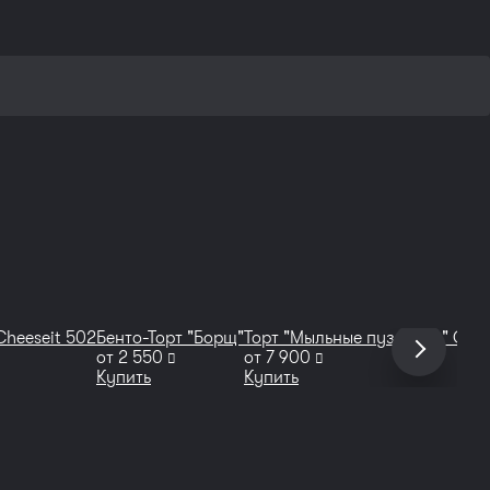
Cheeseit 502
Бенто-Торт "Борщ"
Торт "Мыльные пузырьки" Chee
руб
руб
от
2 550
от
7 900
Купить
Купить