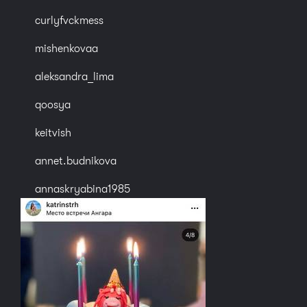
curlyfvckmess
mishenkovaa
aleksandra_lima
qoosya
keitvish
annet.budnikova
annaskryabina1985