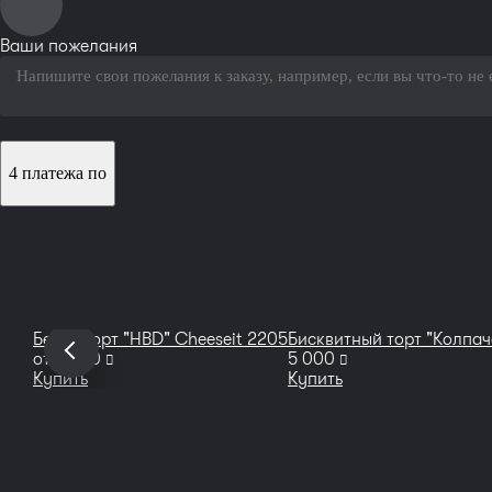
Ваши пожелания
4 платежа по
Бенто торт "HBD" Cheeseit 2205
Бисквитный торт "Колпач
руб
руб
от
2 200
5 000
Купить
Купить