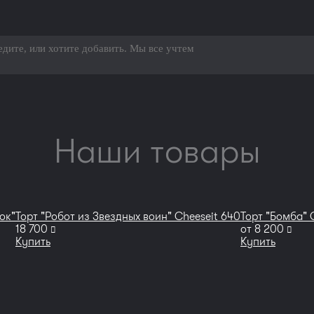
Наши товары
ок"
Торт "Робот из Звездных воин" Cheeseit 640
Торт "Бомба" 
руб
руб
18 700
от
8 200
Купить
Купить