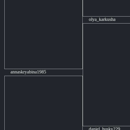
olya_karkusha
annaskryabina1985
daniel_husky229