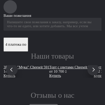
Ваши пожелания
4 платежа по
Наши товары
3D торт "Мука" Сheeseit 591
Торт с цветами Cheeseit 543
Бенто-
руб
руб
14 200
от
10 700
от
2 39
Купить
Купить
Купит
Отзывы о нас