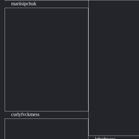
mariisipchuk
curlyfvckmess
lebedossss