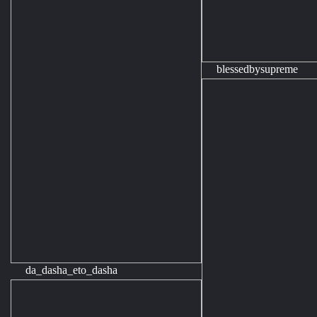
blessedbysupreme
da_dasha_eto_dasha