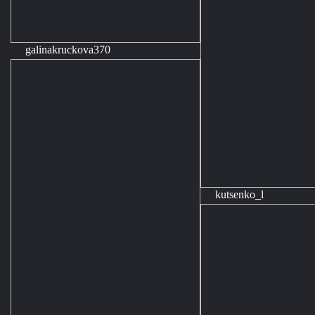
galinakruckova370
kutsenko_l