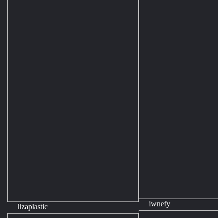
iwnefy
lizaplastic