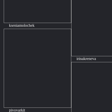
kseniamolochek
irinakreneva
pivovarkit