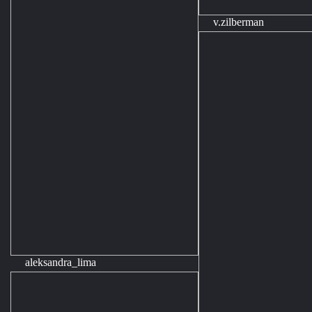
v.zilberman
aleksandra_lima