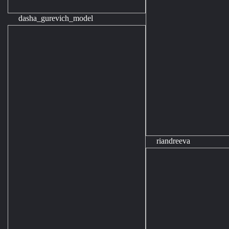
dasha_gurevich_model
riandreeva