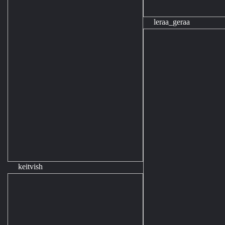
leraa_geraa
keitvish