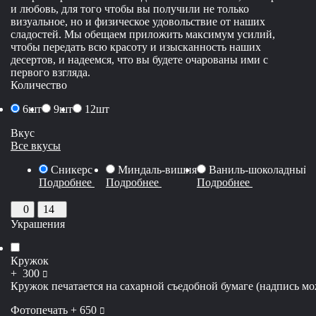
и любовь, для того чтобы вы получили не только
визуальное, но и физическое удовольствие от наших
сладостей. Мы обещаем приложить максимум усилий,
чтобы передать всю красоту и изысканность наших
десертов, и надеемся, что вы будете очарованы ими с
первого взгляда.
Количество
6шт
9шт
12шт
Вкус
Все вкусы
Сникерс
Миндаль-вишня
Ваниль-шоколадный 
Подробнее
Подробнее
Подробнее
0
14
Украшения
Кружок
руб
+
300
Кружок печатается на сахарной съедобной бумаге (надпись мож
руб
Фотопечать +
650