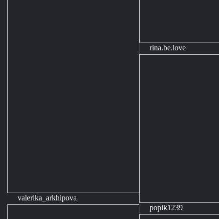
rina.be.love
valerika_arkhipova
popik1239