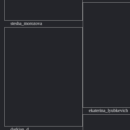
stesha_morozova
ekaterina_lyubkevich
darkian_d