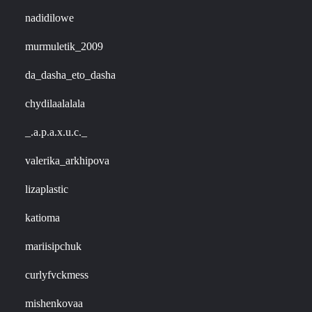
nadidilowe
murmuletik_2009
da_dasha_eto_dasha
chydilaalalala
_.a.p.a.x.u.c._
valerika_arkhipova
lizaplastic
katioma
mariisipchuk
curlyfvckmess
mishenkovaa