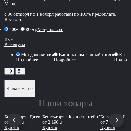
Мкад.
с 30 октября по 1 ноября работаем по 100% предоплате.
Вес торта
400гр
800гр
Хочу больше
Вкус
Все вкусы
Миндаль-вишня
Ваниль-шоколадный ганаш
Красн
Подробнее
Подробнее
Подроб
0
5
4 платежа по
Наши товары
Бенто-торт "Джек"
Бенто-торт "Франкенштейн"
Бисквитный то
руб
руб
руб
от
1 990
от
2 190
от
7 450
Купить
Купить
Купить