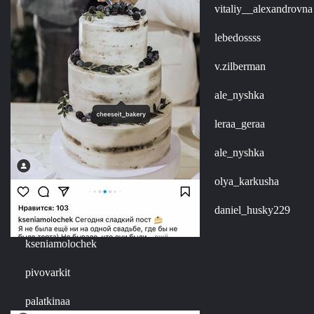
vitaliy__alexandrovna
lebedossss
v.zilberman
ale_nyshka
leraa_geraa
ale_nyshka
olya_karkusha
daniel_husky229
kseniamolochek
pivovarkit
palatkinaa