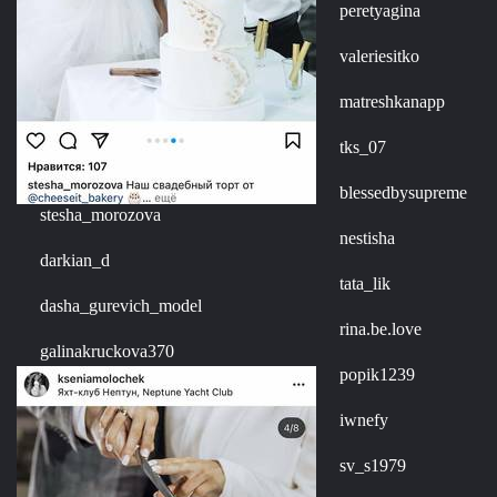
peretyagina
valeriesitko
matreshkanapp
tks_07
blessedbysupreme
stesha_morozova
nestisha
darkian_d
tata_lik
dasha_gurevich_model
rina.be.love
galinakruckova370
popik1239
iwnefy
sv_s1979