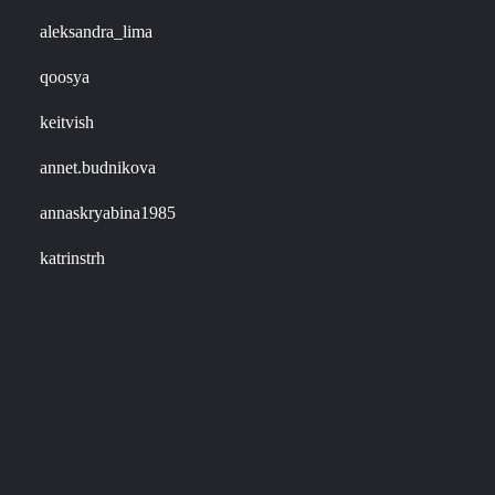
aleksandra_lima
qoosya
keitvish
annet.budnikova
annaskryabina1985
katrinstrh