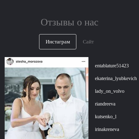
Отзывы о нас
Инстаграм
Сайт
entablature51423
ekaterina_lyubkevich
lady_on_volvo
riandreeva
kutsenko_l
irinakreneva