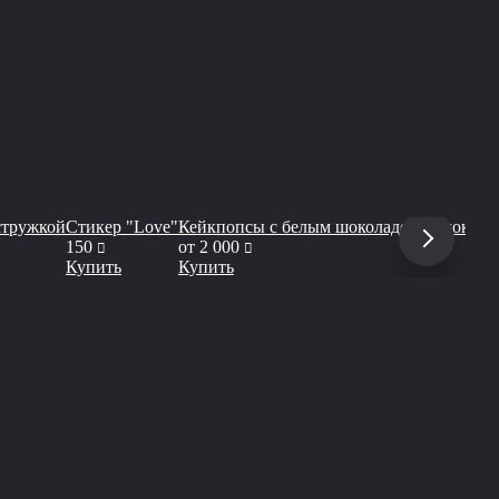
стружкой
Стикер "Love"
Кейкпопсы с белым шоколадом и шокола
руб
руб
150
от
2 000
Купить
Купить