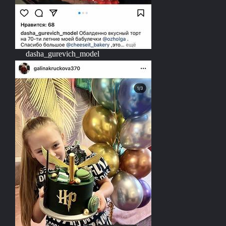
dasha_gurevich_model