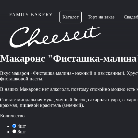
FAMILY BAKERY
Каталог
Торт на заказ
Свадеб
Макаронс "Фисташка-малина
Вкус макарон «Фисташка-малина» нежный и изысканный. Хрустя
фисташковой пасты.
В наших Макаронс нет алкоголя, поэтому спокойно можно есть н
Состав:
миндальная мука, яичный белок, сахарная пудра, сахар
крахмал, пищевой краситель (зеленый).
Количество
4шт
8шт