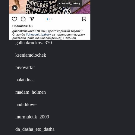
galinakruckova370
kseniamolochek
pivovarkit
palatkinaa
madam_holmen
nadidilowe
murmuletik_2009
da_dasha_eto_dasha