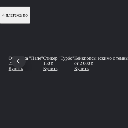
4 платежа по
Открытка "Папе"
Стикер "Турбо"
Кейкпопсы эскимо с темн
руб
руб
руб
250
150
от
2 000
Купить
Купить
Купить