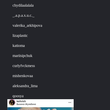
chydilaalalala
_.a.p.a.x.u.c._
valerika_arkhipova
lizaplastic
katioma
mariisipchuk
curlyfvckmess
mishenkovaa
aleksandra_lima
qoosya