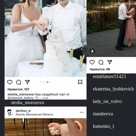
entablature51423
ekaterina_lyubkevich
lady_on_volvo
stesha_morozova
riandreeva
kutsenko_l