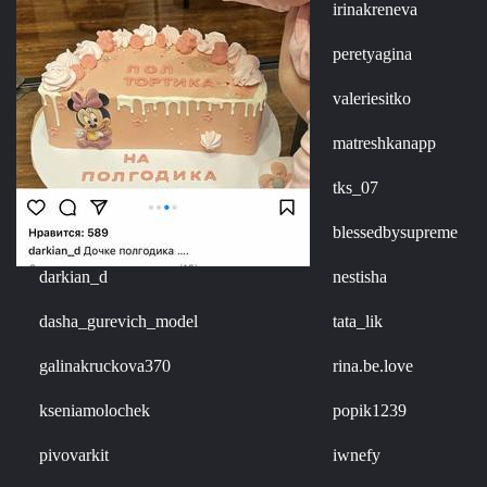
irinakreneva
peretyagina
valeriesitko
matreshkanapp
tks_07
blessedbysupreme
darkian_d
nestisha
dasha_gurevich_model
tata_lik
galinakruckova370
rina.be.love
kseniamolochek
popik1239
pivovarkit
iwnefy