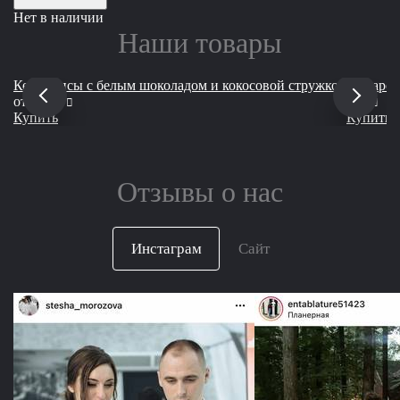
Нет в наличии
Наши товары
Кейкпопсы с белым шоколадом и кокосовой стружкой
Макарон
руб
руб
от
2 000
850
Купить
Купить
Отзывы о нас
Инстаграм
Сайт