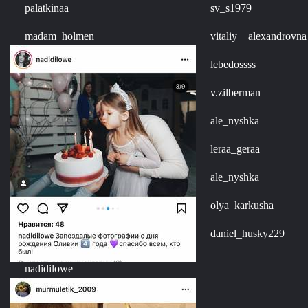
palatkinaa
sv_s1979
madam_holmen
vitaliy__alexandrovna
lebedossss
v.zilberman
ale_nyshka
leraa_geraa
ale_nyshka
olya_karkusha
daniel_husky229
nadidilowe