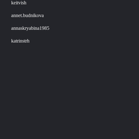
keitvish
annet.budnikova
annaskryabina1985
katrinstrh