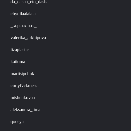
da_dasha_eto_dasha
chydilaalalala
_.a.p.a.x.u.c._
valerika_arkhipova
lizaplastic
katioma
mariisipchuk
curlyfvckmess
mishenkovaa
aleksandra_lima
qoosya