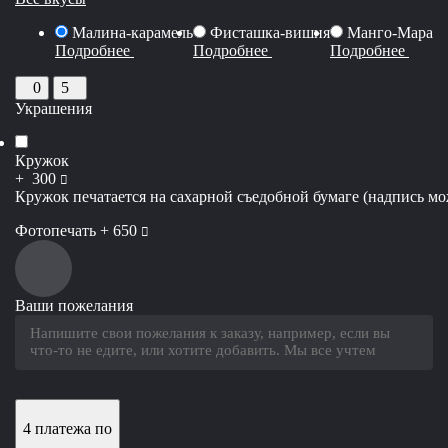
Малина-карамель
Фисташка-вишня
Манго-Марак
Подробнее
Подробнее
Подробнее
0
5
Украшения
Кружок
руб
+
300
Кружок печатается на сахарной съедобной бумаге (надпись мож
руб
Фотопечать +
650
Ваши пожелания
4 платежа по