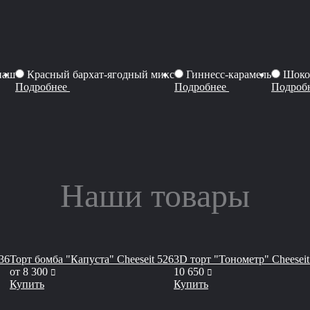
наш
Красный бархат-ягодный микс
Гиннесс-карамель
Шоко
Подробнее
Подробнее
Подроб
Наши товары
36
Торт бомба "Капуста" Cheeseit 526
3D торт "Тонометр" Сheeseit
руб
руб
от
8 300
10 650
Купить
Купить