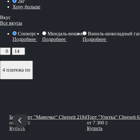
2кг
Хочу больше
Вкус
Все вкусы
Сникерс
Миндаль-вишня
Ваниль-шоколадный га
Подробнее
Подробнее
Подробнее
0
14
4 платежа по
Бенто торт "Мамочке" Cheeseit 2184
Торт "Улитка" Cheeseit 6
руб
руб
от
1 990
от
7 300
Купить
Купить