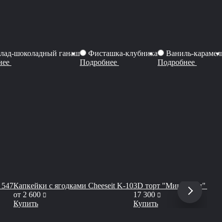
лад-шоколадный ганаш
Фисташка-клубника
Ваниль-карамел
нее
Подробнее
Подробнее
 547
Капкейки с ягодками Cheeseit K-10
3D торт "Микрофон" Сhee
руб
руб
от
2 600
17 300
Купить
Купить