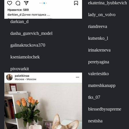
ekaterina_lyubkevich
lady_on_volvo
darkian_d
riandreeva
dasha_gurevich_model
kutsenko_l
galinakruckova370
irinakreneva
kseniamolochek
peretyagina
pivovarkit
valeriesitko
matreshkanapp
tks_07
blessedbysupreme
nestisha