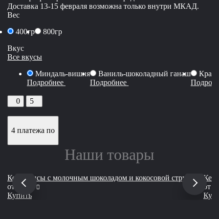
Доставка 13-15 февраля возможна только внутри МКАД.
Вес
400гр
800гр
Вкус
Все вкусы
Миндаль-вишня
Ваниль-шоколадный ганаш
Красн
Подробнее
Подробнее
Подроб
0
5
4 платежа по
Наши товары
Кейкпопсы с молочным шоколадом и кокосовой стружкой
Кейк
руб
от
2 000
от
2
Купить
Куп