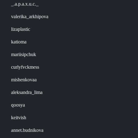
_.a.p.a.x.u.c._
valerika_arkhipova
lizaplastic
katioma
mariisipchuk
curlyfvckmess
mishenkovaa
aleksandra_lima
qoosya
keitvish
annet.budnikova