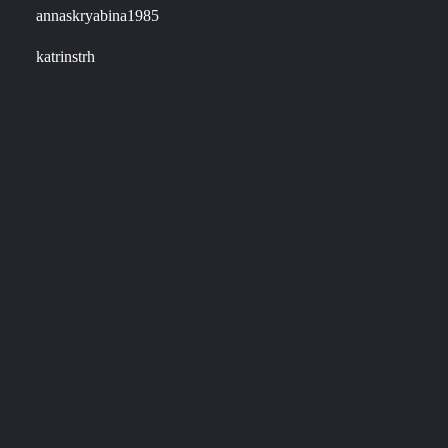
annaskryabina1985
katrinstrh