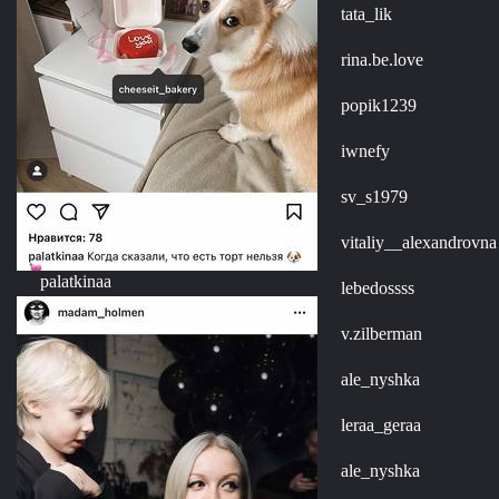
tata_lik
rina.be.love
popik1239
iwnefy
sv_s1979
vitaliy__alexandrovna
palatkinaa
lebedossss
v.zilberman
ale_nyshka
leraa_geraa
ale_nyshka