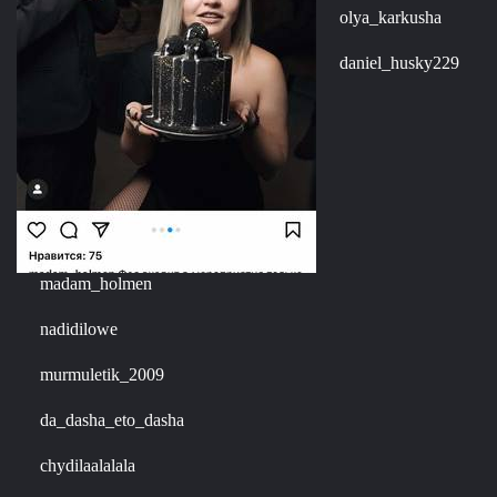
olya_karkusha
daniel_husky229
madam_holmen
nadidilowe
murmuletik_2009
da_dasha_eto_dasha
chydilaalalala