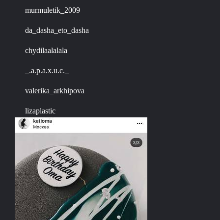
murmuletik_2009
da_dasha_eto_dasha
chydilaalalala
_.a.p.a.x.u.c._
valerika_arkhipova
lizaplastic