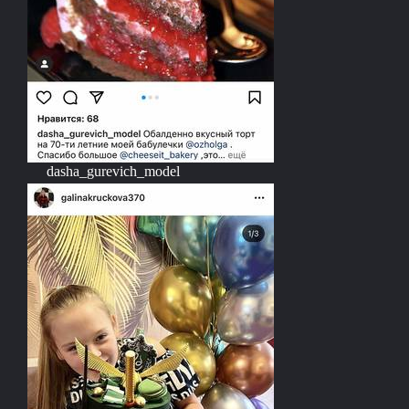
dasha_gurevich_model