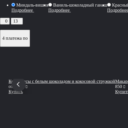
Миндаль-вишня
Ваниль-шоколадный ганаш
Красный
Подробнее
Подробнее
Подробне
0
13
4 платежа по
Кейкпопсы с белым шоколадом и кокосовой стружкой
Макар
руб
р
от
2 000
850
Купить
Купит