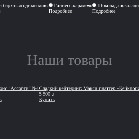
 бархат-ягодный микс
Гиннесс-карамель
Шоколад-шоколадн
е
Подробнее
Подробнее
Наши товары
онс "Ассорти" №1
Сладкий кейтеринг: Макси-платтер «Кейкпопс
уб
руб
5 500
ь
Купить