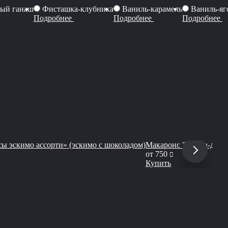
ый ганаш
Фисташка-клубника
Ваниль-карамель
Ваниль-яг
Подробнее
Подробнее
Подробнее
ы эскимо ассорти» (эскимо с шоколадом)
Макаронс "Груша-дорб
руб
от
750
Купить