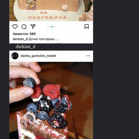
darkian_d