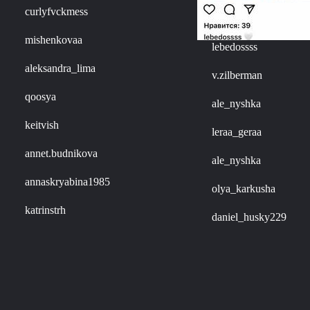
curlyfvckmess
mishenkovaa
lebedossss
aleksandra_lima
v.zilberman
qoosya
ale_nyshka
keitvish
leraa_geraa
annet.budnikova
ale_nyshka
annaskryabina1985
olya_karkusha
katrinstrh
daniel_husky229