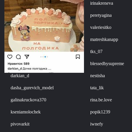
irinakreneva
peretyagina
valeriesitko
matreshkanapp
tks_07
blessedbysupreme
darkian_d
nestisha
dasha_gurevich_model
tata_lik
galinakruckova370
rina.be.love
kseniamolochek
popik1239
pivovarkit
iwnefy