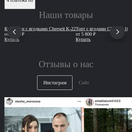
4 платежа по
Наши товары
Капкейки с ягодками Cheeseit K-22
Торт с ягодами Сheeseit 165
руб
руб
от
2 600
от
5 800
Купить
Купить
Отзывы о нас
Инстаграм
Сайт