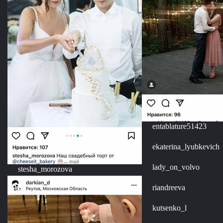
entablature51423
ekaterina_lyubkevich
lady_on_volvo
stesha_morozova
riandreeva
kutsenko_l