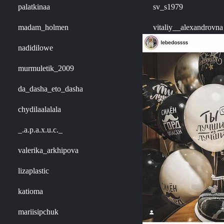
palatkinaa
sv_s1979
madam_holmen
vitaliy__alexandrovna
nadidilowe
murmuletik_2009
da_dasha_eto_dasha
chydilaalalala
_.a.p.a.x.u.c._
valerika_arkhipova
lizaplastic
katioma
mariisipchuk