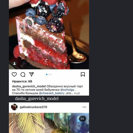
dasha_gurevich_model