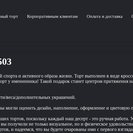
ный торт
Корпоративным клиентам
Оплата и доставка
503
 спорта и активного образа жизни. Торт выполнен в виде кросс
торт у именинника! Такой подарок станет центром притяжения н
сти/веса/дополнительных украшений.
 вы могли оценить дизайн, наполнение, оформление и цветовую 
их тортов, поскольку каждый наш десерт - это ручная работа. У
обы вы получили не только визуальное, но и физическое удоволь
тов, и надеемся, что вы будете очарованы ими с первого взгляда