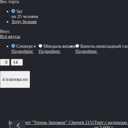
Вес торта
5кг
на 25 человек
Хочу больше
Вкус
Все вкусы
Сникерс
Миндаль-вишня
Ваниль-шоколадный га
Подробнее
Подробнее
Подробнее
0
14
4 платежа по
Бенто-Торт "Теперь Запомни" Cheeseit 2151
Торт с надписью 
руб
руб
3 800
от
5 600