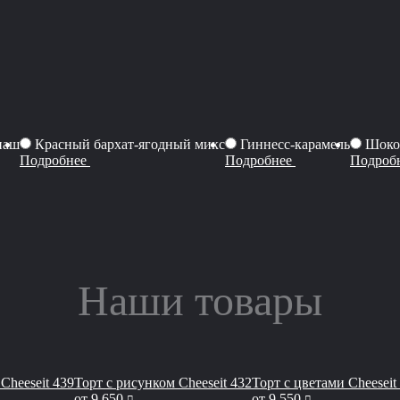
наш
Красный бархат-ягодный микс
Гиннесс-карамель
Шоко
Подробнее
Подробнее
Подроб
Наши товары
Cheeseit 439
Торт с рисунком Cheeseit 432
Торт с цветами Cheeseit
руб
руб
от
9 650
от
9 550