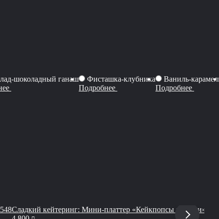
лад-шоколадный ганаш
Фисташка-клубника
Ваниль-карамел
нее
Подробнее
Подробнее
 548
Сладкий кейтеринг: Мини-платтер «Кейкпопсы ассорти»
Тор
руб
4 800
от
8