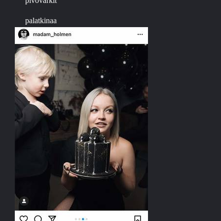
pivovarkit
palatkinaa