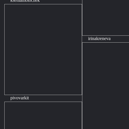
kseniamolochek
irinakreneva
pivovarkit