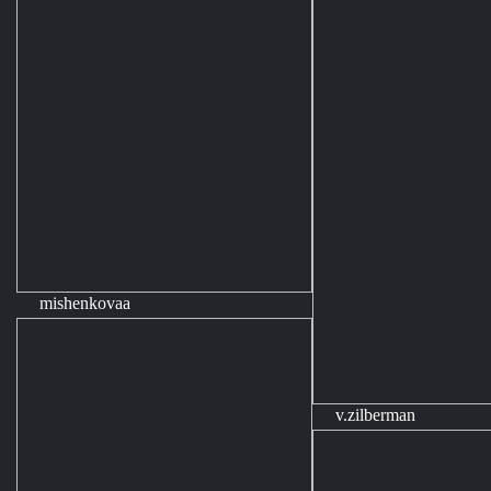
mishenkovaa
v.zilberman