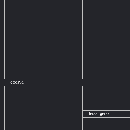
qoosya
leraa_geraa