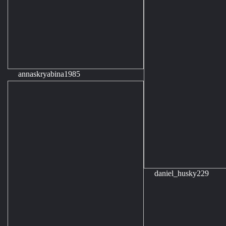
annaskryabina1985
daniel_husky229