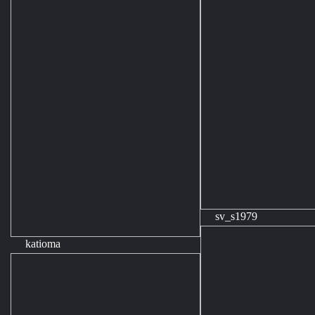
sv_s1979
katioma