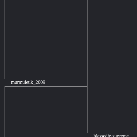
murmuletik_2009
blessedbysupreme