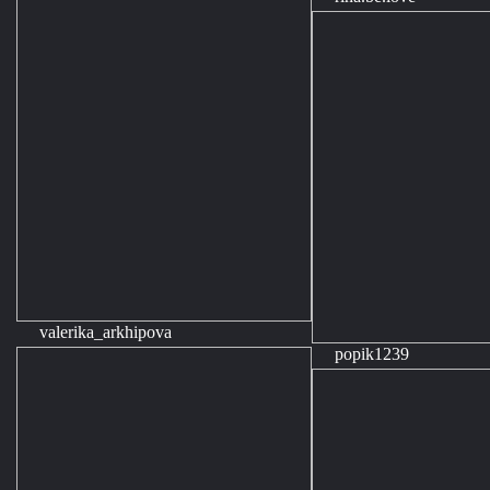
valerika_arkhipova
popik1239