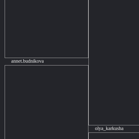
annet.budnikova
olya_karkusha