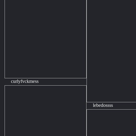
curlyfvckmess
lebedossss