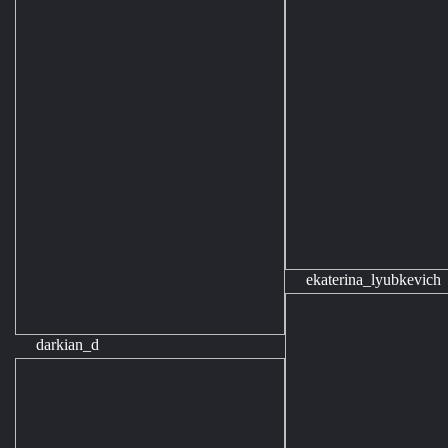
ekaterina_lyubkevich
darkian_d