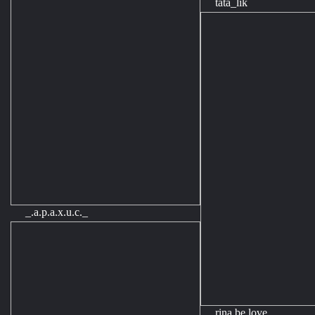
tata_lik
_.a.p.a.x.u.c._
rina.be.love