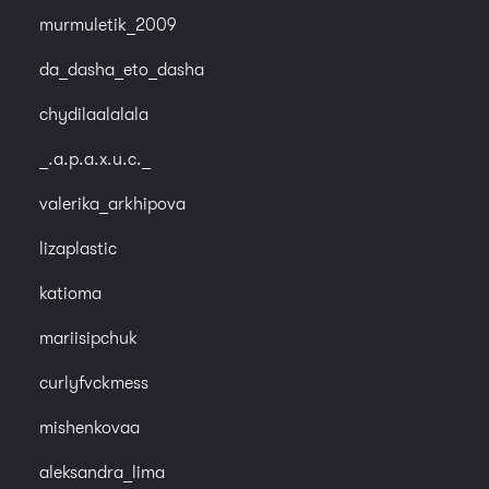
murmuletik_2009
da_dasha_eto_dasha
chydilaalalala
_.a.p.a.x.u.c._
valerika_arkhipova
lizaplastic
katioma
mariisipchuk
curlyfvckmess
mishenkovaa
aleksandra_lima