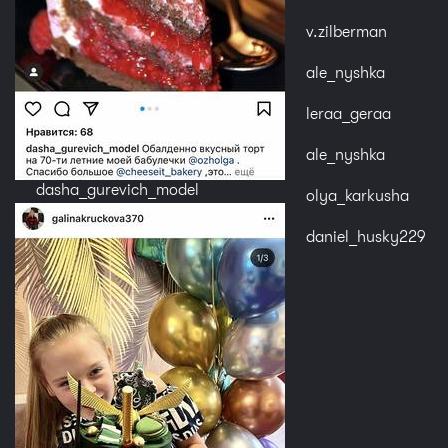
v.zilberman
ale_nyshka
leraa_geraa
ale_nyshka
dasha_gurevich_model
olya_karkusha
daniel_husky229