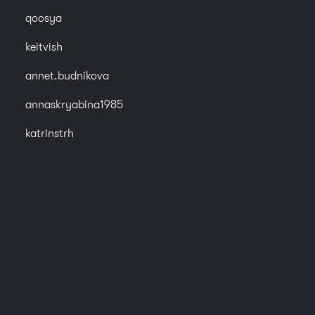
qoosya
keitvish
annet.budnikova
annaskryabina1985
katrinstrh