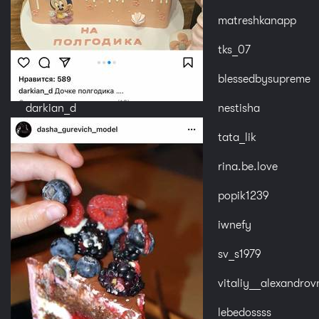
matreshkanapp
tks_07
blessedbysupreme
darkian_d
nestisha
tata_lik
rina.be.love
popik1239
iwnefy
sv_s1979
vitaliy__alexandrov
lebedossss