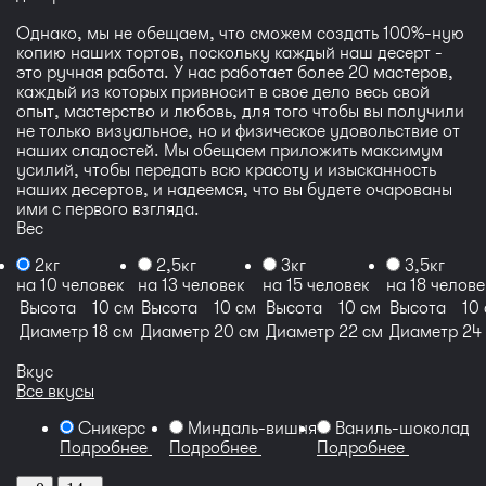
Однако, мы не обещаем, что сможем создать 100%-ную
копию наших тортов, поскольку каждый наш десерт -
это ручная работа. У нас работает более 20 мастеров,
каждый из которых привносит в свое дело весь свой
опыт, мастерство и любовь, для того чтобы вы получили
не только визуальное, но и физическое удовольствие от
наших сладостей. Мы обещаем приложить максимум
усилий, чтобы передать всю красоту и изысканность
наших десертов, и надеемся, что вы будете очарованы
ими с первого взгляда.
Вес
2кг
2,5кг
3кг
3,5кг
на 10 человек
на 13 человек
на 15 человек
на 18 челове
Высота
10 см
Высота
10 см
Высота
10 см
Высота
10
Диаметр
18 см
Диаметр
20 см
Диаметр
22 см
Диаметр
24
Вкус
Все вкусы
Сникерс
Миндаль-вишня
Ваниль-шоколадн
Подробнее
Подробнее
Подробнее