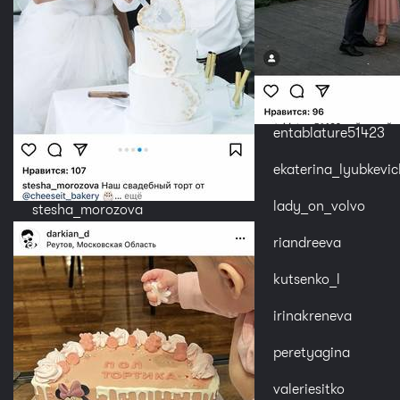
entablature51423
ekaterina_lyubkevic
lady_on_volvo
stesha_morozova
riandreeva
kutsenko_l
irinakreneva
peretyagina
valeriesitko