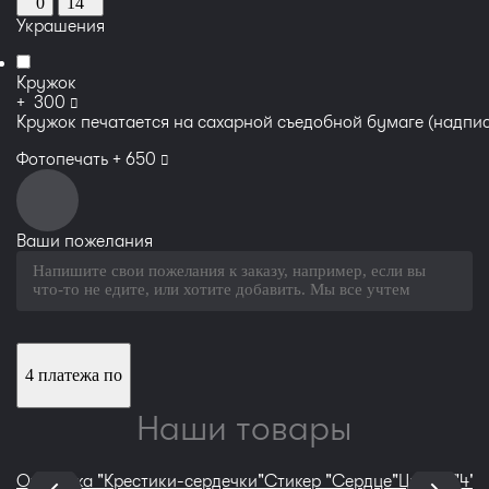
0
14
Украшения
Кружок
руб
+
300
Кружок печатается на сахарной съедобной бумаге (надпис
руб
Фотопечать +
650
Ваши пожелания
4 платежа по
Наши товары
Открытка "Крестики-сердечки"
Стикер "Сердце"
Цифра "4"
К