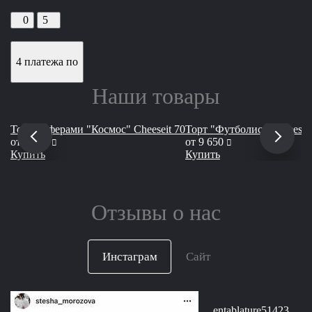
0
5
4 платежа по
Наши товары
Торт с сферами "Космос" Сheeseit 70
Торт "Футболист" Сheeseit
руб
руб
от
6 550
от
9 650
Купить
Купить
Отзывы о нас
Инстаграм
Сайт
entablature51423