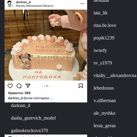
nestisha
tata_lik
rina.be.love
popik1239
iwnefy
sv_s1979
vitaliy__alexandrovna
lebedossss
v.zilberman
darkian_d
ale_nyshka
dasha_gurevich_model
leraa_geraa
galinakruckova370