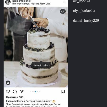
ale_nyshka
olya_karkusha
daniel_husky229