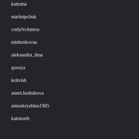
katioma
mariisipchuk
curlyfvckmess
mishenkovaa
aleksandra_lima
qoosya
keitvish
annet.budnikova
annaskryabina1985
katrinstrh