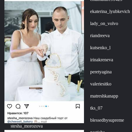
ekaterina_lyubkevich
lady_on_volvo
riandreeva
kutsenko_l
irinakreneva
peretyagina
valeriesitko
matreshkanapp
tks_07
blessedbysupreme
stesha_morozova