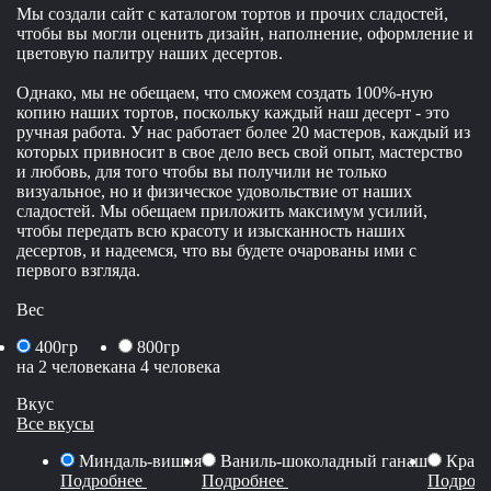
Мы создали сайт с каталогом тортов и прочих сладостей,
чтобы вы могли оценить дизайн, наполнение, оформление и
цветовую палитру наших десертов.
Однако, мы не обещаем, что сможем создать 100%-ную
копию наших тортов, поскольку каждый наш десерт - это
ручная работа. У нас работает более 20 мастеров, каждый из
которых привносит в свое дело весь свой опыт, мастерство
и любовь, для того чтобы вы получили не только
визуальное, но и физическое удовольствие от наших
сладостей. Мы обещаем приложить максимум усилий,
чтобы передать всю красоту и изысканность наших
десертов, и надеемся, что вы будете очарованы ими с
первого взгляда.
Вес
400гр
800гр
на 2 человека
на 4 человека
Вкус
Все вкусы
Миндаль-вишня
Ваниль-шоколадный ганаш
Красн
Подробнее
Подробнее
Подроб