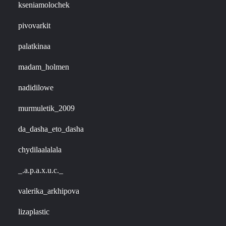
kseniamolochek
pivovarkit
palatkinaa
madam_holmen
nadidilowe
murmuletik_2009
da_dasha_eto_dasha
chydilaalalala
_.a.p.a.x.u.c._
valerika_arkhipova
lizaplastic