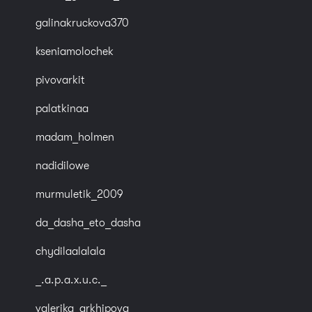
galinakruckova370
kseniamolochek
pivovarkit
palatkinaa
madam_holmen
nadidilowe
murmuletik_2009
da_dasha_eto_dasha
chydilaalalala
_.a.p.a.x.u.c._
valerika_arkhipova