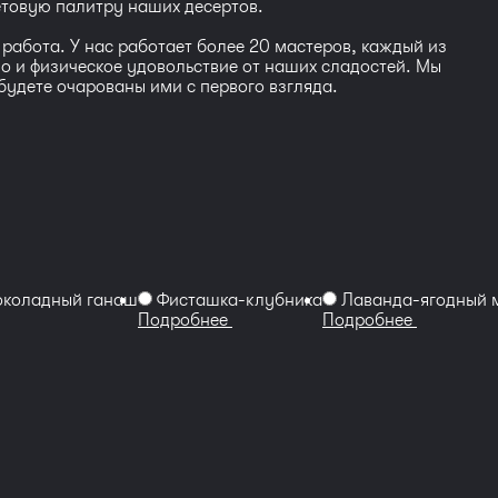
етовую палитру наших десертов.
работа. У нас работает более 20 мастеров, каждый из
 но и физическое удовольствие от наших сладостей. Мы
будете очарованы ими с первого взгляда.
коладный ганаш
Фисташка-клубника
Лаванда-ягодный 
Подробнее
Подробнее