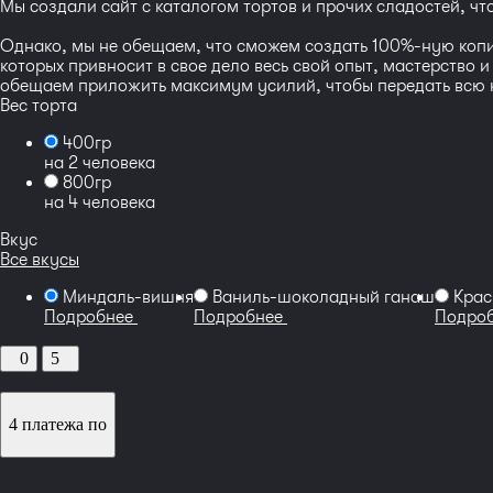
Мы создали сайт с каталогом тортов и прочих сладостей, ч
Однако, мы не обещаем, что сможем создать 100%-ную копию
которых привносит в свое дело весь свой опыт, мастерство 
обещаем приложить максимум усилий, чтобы передать всю кр
Вес торта
400гр
на 2 человека
800гр
на 4 человека
Вкус
Все вкусы
Миндаль-вишня
Ваниль-шоколадный ганаш
Крас
Подробнее
Подробнее
Подро
0
5
4 платежа по