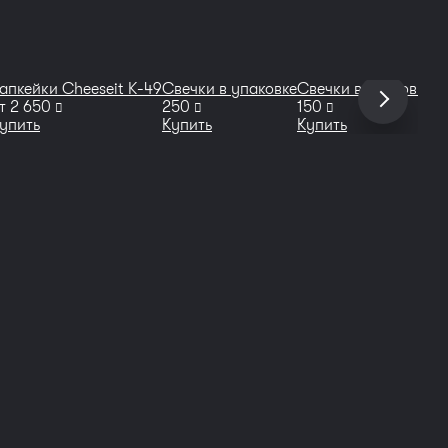
апкейки Cheeseit K-49
Свечки в упаковке
Свечки в упаковке
Бе
руб
руб
руб
т
2 650
250
150
о
упить
Купить
Купить
К