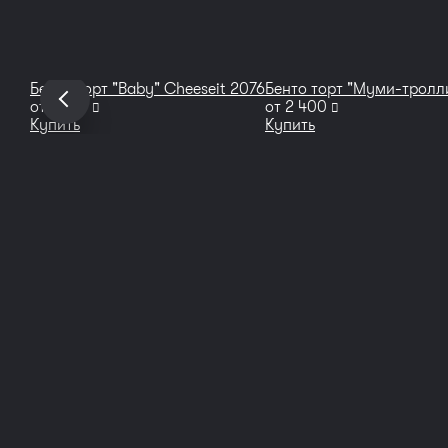
Бенто торт "Baby" Cheeseit 2076
Бенто торт "Муми-тролли
руб
руб
от
1 990
от
2 400
Купить
Купить