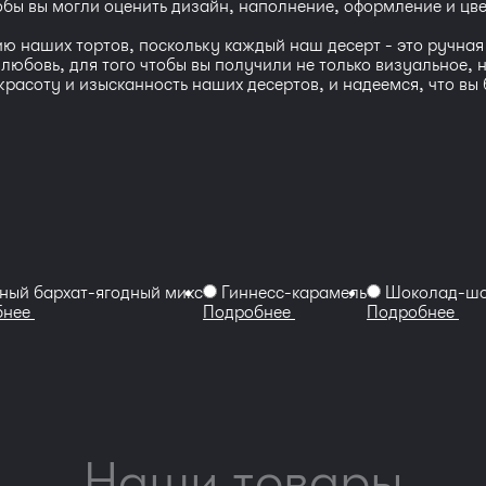
тобы вы могли оценить дизайн, наполнение, оформление и цв
 наших тортов, поскольку каждый наш десерт - это ручная 
и любовь, для того чтобы вы получили не только визуальное,
асоту и изысканность наших десертов, и надеемся, что вы 
ный бархат-ягодный микс
Гиннесс-карамель
Шоколад-шо
бнее
Подробнее
Подробнее
Наши товары