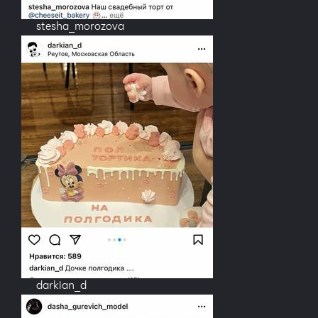
stesha_morozova
darkian_d