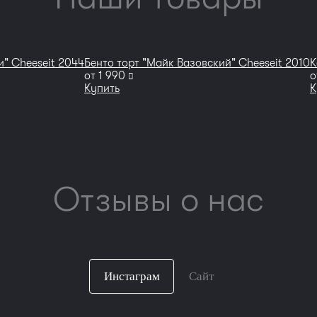
" Cheeseit 2044
Бенто торт "Майк Вазовский" Cheeseit 2010
К
руб
от
1 990
о
Купить
К
Отзывы о нас
Инстаграм
Сайт