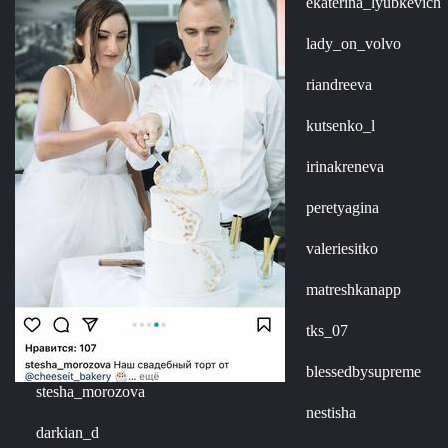
ekaterina_lyubkevich
lady_on_volvo
riandreeva
kutsenko_l
irinakreneva
peretyagina
valeriesitko
matreshkanapp
tks_07
blessedbysupreme
stesha_morozova
nestisha
darkian_d