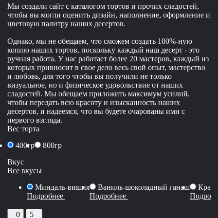
Мы создали сайт с каталогом тортов и прочих сладостей,
чтобы вы могли оценить дизайн, наполнение, оформление и
цветовую палитру наших десертов.
Однако, мы не обещаем, что сможем создать 100%-ную
копию наших тортов, поскольку каждый наш десерт - это
ручная работа. У нас работает более 20 мастеров, каждый из
которых привносит в свое дело весь свой опыт, мастерство
и любовь, для того чтобы вы получили не только
визуальное, но и физическое удовольствие от наших
сладостей. Мы обещаем приложить максимум усилий,
чтобы передать всю красоту и изысканность наших
десертов, и надеемся, что вы будете очарованы ими с
первого взгляда.
Вес торта
400гр
800гр
Вкус
Все вкусы
Миндаль-вишня
Ваниль-шоколадный ганаш
Красн
Подробнее
Подробнее
Подроб
0
5