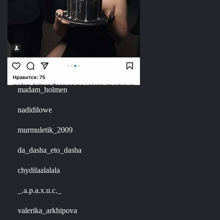
madam_holmen
nadidilowe
murmuletik_2009
da_dasha_eto_dasha
chydilaalalala
_.a.p.a.x.u.c._
valerika_arkhipova