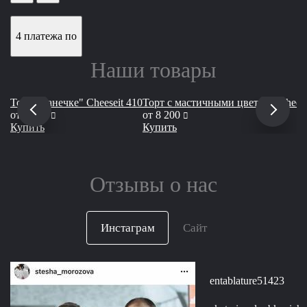
4 платежа по
Наши товары
Торт "Ванечке" Cheeseit 410
Торт с мастичными цветком Сheese
руб
руб
от
4 900
от
8 200
Купить
Купить
Отзывы о нас
Инстаграм
Сайт
entablature51423