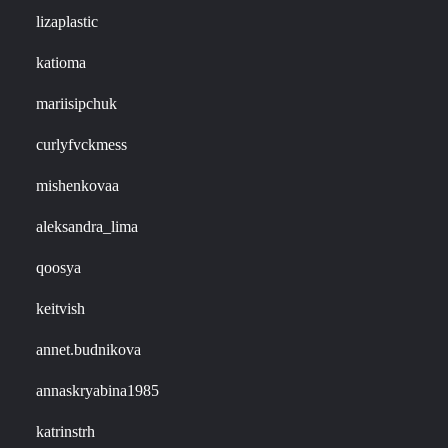
lizaplastic
katioma
mariisipchuk
curlyfvckmess
mishenkovaa
aleksandra_lima
qoosya
keitvish
annet.budnikova
annaskryabina1985
katrinstrh