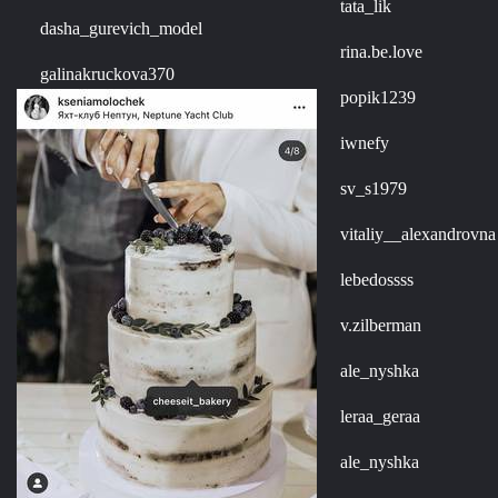
tata_lik
dasha_gurevich_model
rina.be.love
galinakruckova370
popik1239
iwnefy
sv_s1979
vitaliy__alexandrovna
lebedossss
v.zilberman
ale_nyshka
leraa_geraa
ale_nyshka