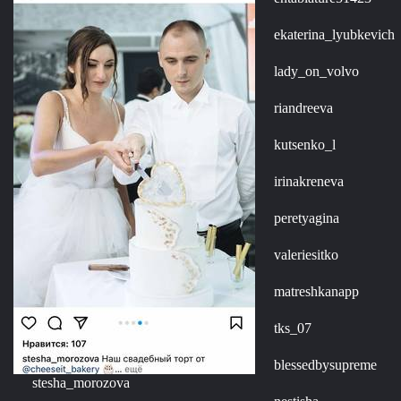
ekaterina_lyubkevich
lady_on_volvo
riandreeva
kutsenko_l
irinakreneva
peretyagina
valeriesitko
matreshkanapp
tks_07
blessedbysupreme
stesha_morozova