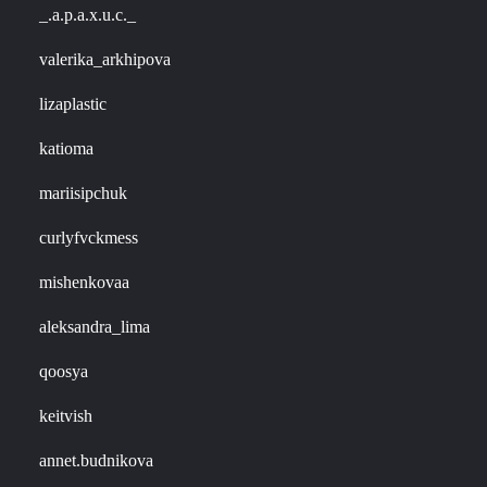
_.a.p.a.x.u.c._
valerika_arkhipova
lizaplastic
katioma
mariisipchuk
curlyfvckmess
mishenkovaa
aleksandra_lima
qoosya
keitvish
annet.budnikova