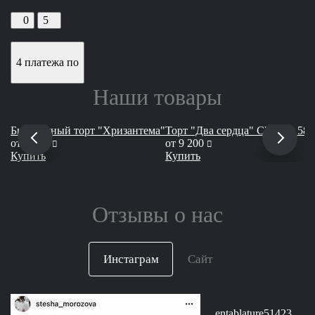
0
5
4 платежа по
Наши товары
Бисквитный торт "Хризантема"
Торт "Два сердца" Cheeseit 583
руб
руб
от
3 550
от
9 200
Купить
Купить
Отзывы о нас
Инстаграм
Сайт
entablature51423