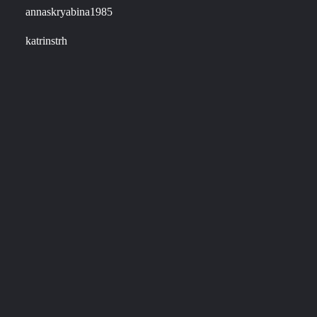
annaskryabina1985
katrinstrh