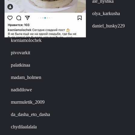
ale_nyshka
olya_karkusha
daniel_husky229
kseniamolochek
pivovarkit
palatkinaa
madam_holmen
nadidilowe
murmuletik_2009
da_dasha_eto_dasha
chydilaalalala