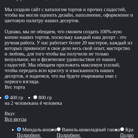
Мы создали сайт с каталогом тортов и прочих сладостей,
чтобы вы могли оценить дизайн, наполнение, оформление и
цветовую палитру наших десертов.
Однако, мы не обещаем, что сможем создать 100%-ную
копию наших тортов, поскольку каждый наш десерт - это
ручная работа. У нас работает более 20 мастеров, каждый из
которых привносит в свое дело весь свой опыт, мастерство
и любовь, для того чтобы вы получили не только
визуальное, но и физическое удовольствие от наших
сладостей. Мы обещаем приложить максимум усилий,
чтобы передать всю красоту и изысканность наших
десертов, и надеемся, что вы будете очарованы ими с
первого взгляда.
Вес торта
400 гр
800 гр
на 2 человека
на 4 человека
Вкус
Все вкусы
Миндаль-вишня
Ваниль-шоколадный ганаш
Красн
Подробнее
Подробнее
Подроб