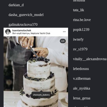
nestisha
darkian_d
tata_lik
dasha_gurevich_model
rina.be.love
galinakruckova370
popik1239
iwnefy
sv_s1979
vitaliy__alexandrovna
lebedossss
v.zilberman
ale_nyshka
leraa_geraa