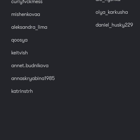
curlyfvckmess
olya_karkusha
mishenkovaa
daniel_husky229
aleksandra_lima
qoosya
keitvish
annet.budnikova
annaskryabina1985
katrinstrh