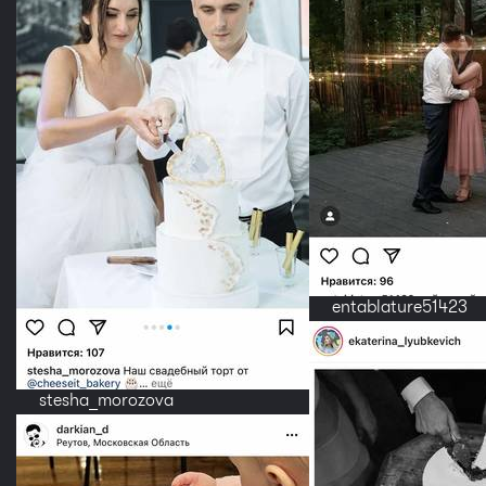
entablature51423
stesha_morozova