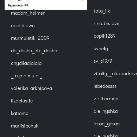
tata_lik
madam_holmen
rina.be.love
nadidilowe
popik1239
murmuletik_2009
iwnefy
da_dasha_eto_dasha
sv_s1979
chydilaalalala
vitaliy__alexandrov
_.a.p.a.x.u.c._
lebedossss
valerika_arkhipova
v.zilberman
lizaplastic
ale_nyshka
katioma
leraa_geraa
mariisipchuk
ale_nyshka