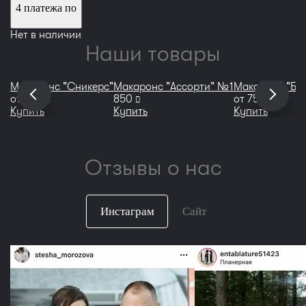
4 платежа по
Нет в наличии
Наши товары
Макаронс "Сникерс"
Макаронс "Ассорти" №1
Макаронс "Ба
руб
руб
руб
от
750
850
от
750
Купить
Купить
Купить
Отзывы о нас
Инстаграм
Сайт