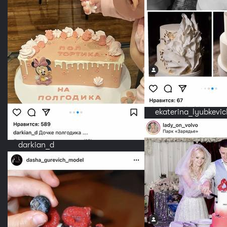
ekaterina_lyubkevic
darkian_d