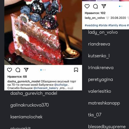
lady_on_volvo
riandreeva
kutsenko_l
irinakreneva
peretyagina
valeriesitko
dasha_gurevich_model
matreshkanapp
galinakruckova370
tks_07
kseniamolochek
blessedbysupreme
pivovarkit