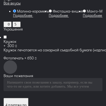
Все вкусы
Малина-карамель
Фисташка-вишня
Манго-Ма
Подробнее
Подробнее
Подробнее
0
5
Украшения
Кружок
руб
+
300
Кружок печатается на сахарной съедобной бумаге (надпис
руб
Фотопечать +
650
Ваши пожелания
4 платежа по