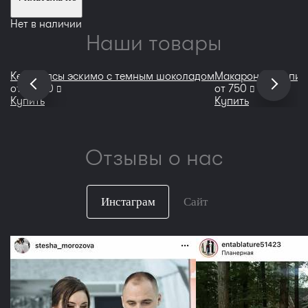
Нет в наличии
Наши товары
Кейкпопсы эскимо с темным шоколадом
Макаронс "Тропич
руб
руб
от
2 000
от
750
Купить
Купить
Отзывы о нас
Инстаграм
Сайт