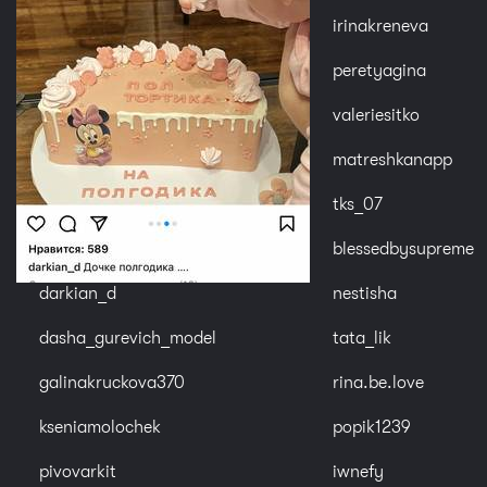
irinakreneva
peretyagina
valeriesitko
matreshkanapp
tks_07
blessedbysupreme
darkian_d
nestisha
dasha_gurevich_model
tata_lik
galinakruckova370
rina.be.love
kseniamolochek
popik1239
pivovarkit
iwnefy