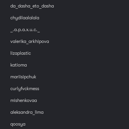
da_dasha_eto_dasha
chydilaalalala
_.a.p.a.x.u.c._
valerika_arkhipova
lizaplastic
katioma
mariisipchuk
curlyfvckmess
mishenkovaa
aleksandra_lima
qoosya