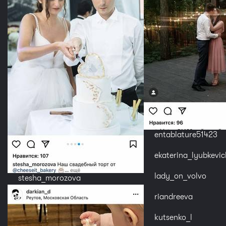
entablature51423
ekaterina_lyubkevic
lady_on_volvo
stesha_morozova
riandreeva
kutsenko_l