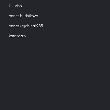
keitvish
annet.budnikova
annaskryabina1985
katrinstrh