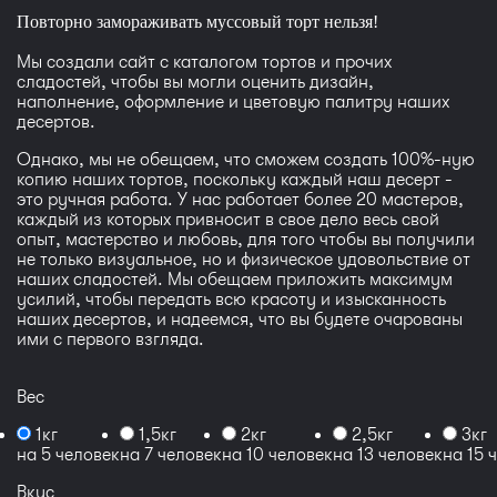
Повторно замораживать муссовый торт нельзя!
Мы создали сайт с каталогом тортов и прочих
сладостей, чтобы вы могли оценить дизайн,
наполнение, оформление и цветовую палитру наших
десертов.
Однако, мы не обещаем, что сможем создать 100%-ную
копию наших тортов, поскольку каждый наш десерт -
это ручная работа. У нас работает более 20 мастеров,
каждый из которых привносит в свое дело весь свой
опыт, мастерство и любовь, для того чтобы вы получили
не только визуальное, но и физическое удовольствие от
наших сладостей. Мы обещаем приложить максимум
усилий, чтобы передать всю красоту и изысканность
наших десертов, и надеемся, что вы будете очарованы
ими с первого взгляда.
Вес
1кг
1,5кг
2кг
2,5кг
3кг
на 5 человек
на 7 человек
на 10 человек
на 13 человек
на 15 
Вкус