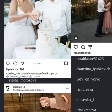
entablature51423
ekaterina_lyubkevich
lady_on_volvo
stesha_morozova
riandreeva
kutsenko_l
irinakreneva