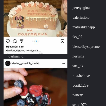
peretyagina
valeriesitko
matreshkanapp
tks_07
blessedbysupreme
darkian_d
nestisha
tata_lik
rina.be.love
popik1239
iwnefy
sv_s1979