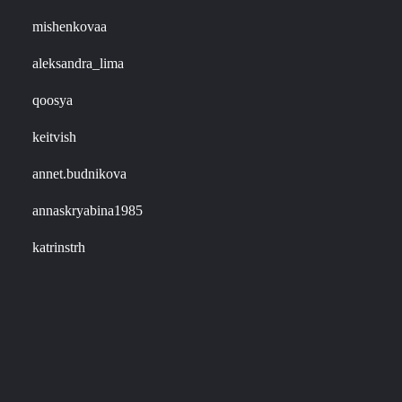
mishenkovaa
aleksandra_lima
qoosya
keitvish
annet.budnikova
annaskryabina1985
katrinstrh