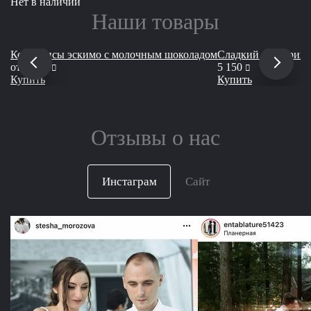
Нет в наличии
Наши товары
Кейкпопсы эскимо с молочным шоколадом
Сладкий кейтеринг
руб
руб
от
2 000
5 150
Купить
Купить
Отзывы о нас
Инстаграм
Сайт