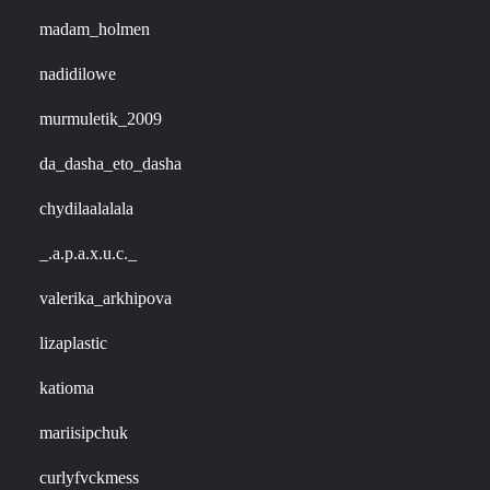
madam_holmen
nadidilowe
murmuletik_2009
da_dasha_eto_dasha
chydilaalalala
_.a.p.a.x.u.c._
valerika_arkhipova
lizaplastic
katioma
mariisipchuk
curlyfvckmess