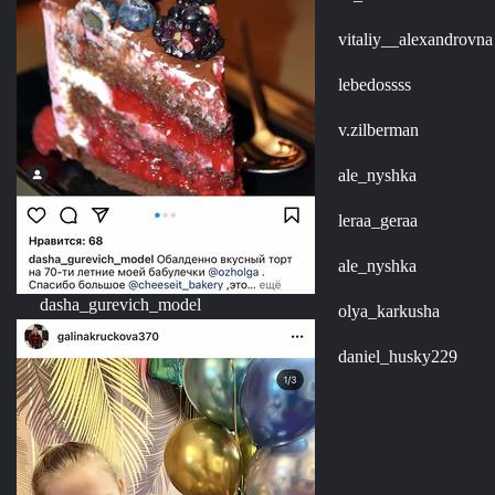
vitaliy__alexandrovna
lebedossss
v.zilberman
ale_nyshka
leraa_geraa
ale_nyshka
dasha_gurevich_model
olya_karkusha
daniel_husky229