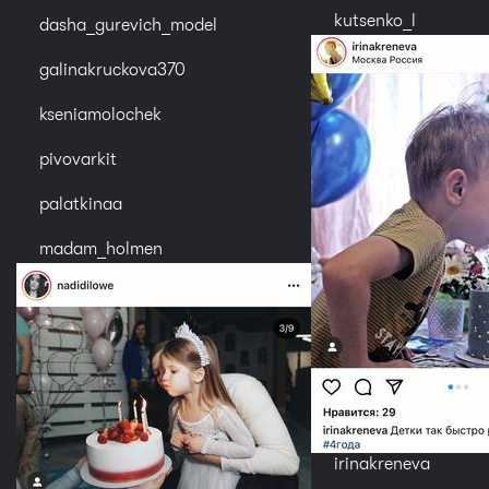
kutsenko_l
dasha_gurevich_model
galinakruckova370
kseniamolochek
pivovarkit
palatkinaa
madam_holmen
irinakreneva