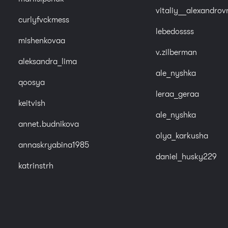
vitaliy__alexandrov
curlyfvckmess
lebedossss
mishenkovaa
v.zilberman
aleksandra_lima
ale_nyshka
qoosya
leraa_geraa
keitvish
ale_nyshka
annet.budnikova
olya_karkusha
annaskryabina1985
daniel_husky229
katrinstrh