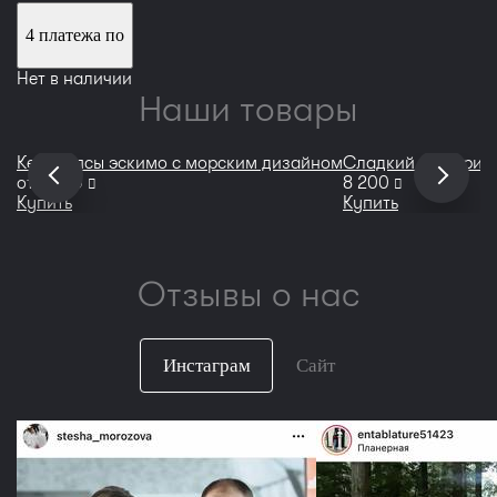
4 платежа по
Нет в наличии
Наши товары
Кейкпопсы эскимо с морским дизайном
Сладкий кейтеринг
руб
руб
от
2 700
8 200
Купить
Купить
Отзывы о нас
Инстаграм
Сайт