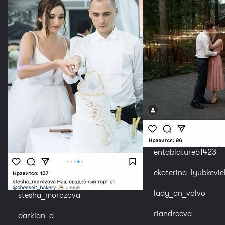
entablature51423
ekaterina_lyubkevic
lady_on_volvo
stesha_morozova
riandreeva
darkian_d