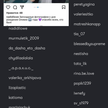
peretyagina
valeriesitko
matreshkanapp
nadidilowe
tks_07
murmuletik_2009
blessedbysupreme
da_dasha_eto_dasha
nestisha
chydilaalalala
tata_lik
_.a.p.a.x.u.c._
rina.be.love
valerika_arkhipova
popik1239
lizaplastic
iwnefy
katioma
sv_s1979
mariisipchuk