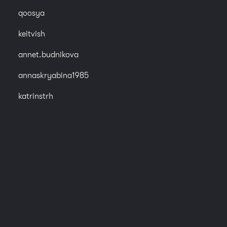
qoosya
keitvish
annet.budnikova
annaskryabina1985
katrinstrh