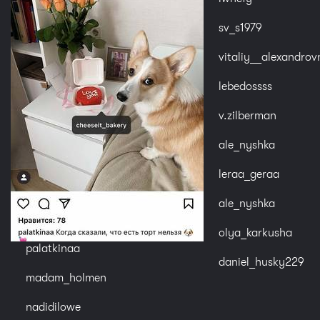
sv_s1979
vitaliy__alexandrov
lebedossss
v.zilberman
ale_nyshka
leraa_geraa
ale_nyshka
olya_karkusha
palatkinaa
daniel_husky229
madam_holmen
nadidilowe