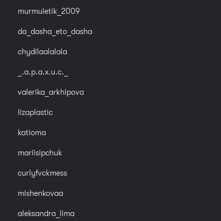
murmuletik_2009
da_dasha_eto_dasha
chydilaalalala
_.a.p.a.x.u.c._
valerika_arkhipova
lizaplastic
katioma
mariisipchuk
curlyfvckmess
mishenkovaa
aleksandra_lima