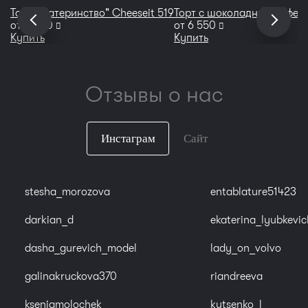
Торт "Материнство" Cheeseit 519
Торт с шоколадными сфера
руб
руб
от
5 600
от
6 550
Купить
Купить
Отзывы о нас
Инстаграм
Сайт
stesha_morozova
entablature51423
darkian_d
ekaterina_lyubkevic
dasha_gurevich_model
lady_on_volvo
galinakruckova370
riandreeva
kseniamolochek
kutsenko_l