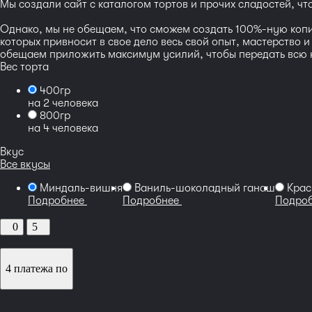
Мы создали сайт с каталогом тортов и прочих сладостей, ч
Однако, мы не обещаем, что сможем создать 100%-ную копию
которых привносит в свое дело весь свой опыт, мастерство 
обещаем приложить максимум усилий, чтобы передать всю кр
Вес торта
400гр
на 2 человека
800гр
на 4 человека
Вкус
Все вкусы
Миндаль-вишня
Ваниль-шоколадный ганаш
Крас
Подробнее
Подробнее
Подро
0
5
4 платежа по