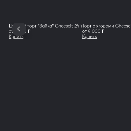
Детский торт "Зайка" Cheeseit 244
Торт с ягодами Cheese
руб
руб
от
9 350
от
9 000
Купить
Купить