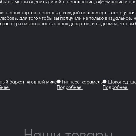
тобы вы могли оценить дизайн, наполнение, оформление и цв
 наших тортов, поскольку каждый наш десерт - это ручная 
и любовь, для того чтобы вы получили не только визуальное,
асоту и изысканность наших десертов, и надеемся, что вы 
ный бархат-ягодный микс
Гиннесс-карамель
Шоколад-шо
бнее
Подробнее
Подробнее
Наши товары