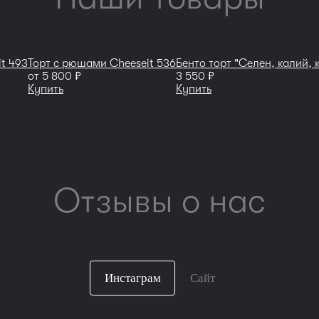
it 493
Торт с рюшами Cheeseit 536
Бенто торт "Селен, калий, 
руб
руб
от
5 800
3 550
Купить
Купить
Отзывы о нас
Инстаграм
Сайт