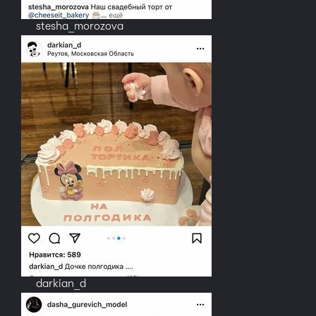
stesha_morozova
darkian_d