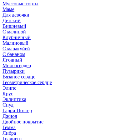
Муссовые торты
Маме
Для девочки
Детский
Вишневый
С малиной
Клубничный
Малиновый
С маракуйей
С бананом
Ягодный
Многосердец
Пузырики
Вязаное сердце
Геометрическое сердце
Элипс
Круг
Эклиптика
Снуд
Гарри Поттер
Джиоя
Двойное покрытие
Гемма
Либра
Градиент