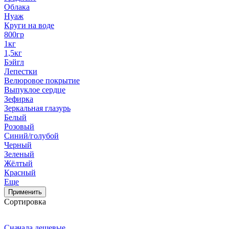
Облака
Нуаж
Круги на воде
800гр
1кг
1,5кг
Бэйгл
Лепестки
Велюровое покрытие
Выпуклое сердце
Зефирка
Зеркальная глазурь
Белый
Розовый
Синий/голубой
Черный
Зеленый
Жёлтый
Красный
Еще
Применить
Сортировка
Сначала дешевые