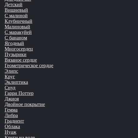
Детский
Вишневый
С малиной
Клубничный
Малиновый
С маракуйей
С бананом
Ягодный
Многосердец
Пузырики
Вязаное сердце
Геометрическое сердце
Элипс
Круг
Эклиптика
Снуд
Гарри Поттер
Джиоя
Двойное покрытие
Гемма
Либра
Градиент
Облака
Нуаж
Круги на воде