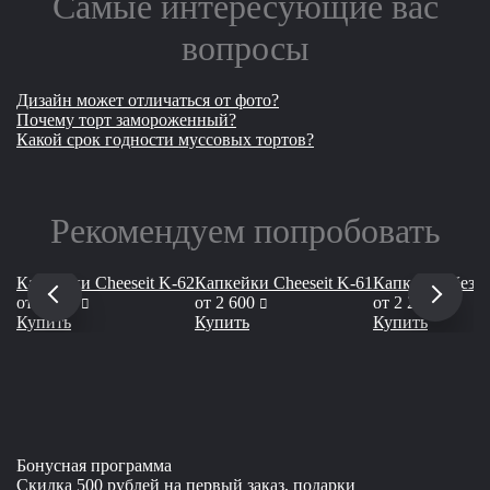
Самые интересующие вас
вопросы
Дизайн может отличаться от фото?
Почему торт замороженный?
Какой срок годности муссовых тортов?
Рекомендуем попробовать
Капкейки Cheeseit K-62
Капкейки Cheeseit K-61
Капкейки без у
руб
руб
руб
от
2 600
от
2 600
от
2 200
Купить
Купить
Купить
Бонусная программа
Скидка 500 рублей на первый заказ, подарки