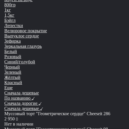
800гр
1кг
1,5кг
Бэйгл
Лепестки
Велюровое покрытие
Выпуклое сердце
Зефирка
Зеркальная глазурь
Белый
Розовый
Синий/голубой
Черный
Зеленый
Жёлтый
Красный
Еще
Сначала дешевые
По названию
Сначала дорогие
Сначала дешевые
Муссовый торт "Геометрическое сердце" Cheeseit 286
руб
2 950
Нет в наличии