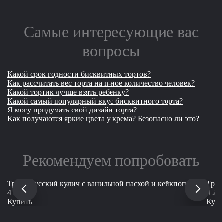
Самые интересующие вас
вопросы
Какой срок годности бисквитных тортов?
Как рассчитать вес торта на n-ное количество человек?
Какой тортик лучше взять ребенку?
Какой самый популярный вкус бисквитного торта?
Я могу придумать свой дизайн торта?
Как получаются яркие цвета у крема? Безопасно ли это?
Рекомендуем попробовать
Трио "Русский кулич с ванильной пасхой и кейкпопсами"
Трио
руб
4 200
4 20
Купить
Куп