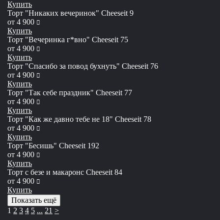
Купить
Торт "Никаких вечеринок" Сheeseit 9
руб
от
4 900
Купить
Торт "Вечеринка г*вно" Сheeseit 75
руб
от
4 900
Купить
Торт "Спасибо за повод бухнуть" Сheeseit 76
руб
от
4 900
Купить
Торт "Так себе праздник" Сheeseit 77
руб
от
4 900
Купить
Торт "Как же давно тебе не 18" Сheeseit 78
руб
от
4 900
Купить
Торт "Бесишь" Сheeseit 192
руб
от
4 900
Купить
Торт с безе и макаронс Сheeseit 84
руб
от
4 900
Купить
Показать ещё
1
2
3
4
5
...
21
>