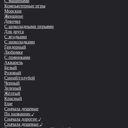
С машинами
Компьютерные игры
Морские
Женщине
Девочке
С шоколадными перьями
Для друга
С ягодками
С шоколадками
Гендерный
Любимке
С пряниками
Акварель
Белый
Розовый
Синий/голубой
Черный
Зеленый
Жёлтый
Красный
Еще
Сначала дешевые
По названию
Сначала дорогие
Сначала дешевые