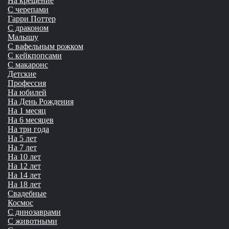
На крещение
С черепами
Гарри Поттер
С драконом
Малышу
С вафельным рожком
С кейкпопсами
С макаронс
Детские
Профессия
На юбилей
На День Рождения
На 1 месяц
На 6 месяцев
На три года
На 5 лет
На 7 лет
На 10 лет
На 12 лет
На 14 лет
На 18 лет
Свадебные
Космос
С динозаврами
С животными