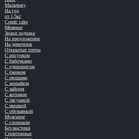
Мальчику
На год
от 1,5кг
Сomic cake
Мемные
Знаки зодиака
На предложение
На девичник
Открытые торты
С рисунком
С бабочками
С единорогом
С ёжиком
С рюшами
С жирафом
С зайцем
С котиком
С лягушкой
С мишкой
С обезьянкой
Мужчине
С слоником
Без мастики
Спортивные