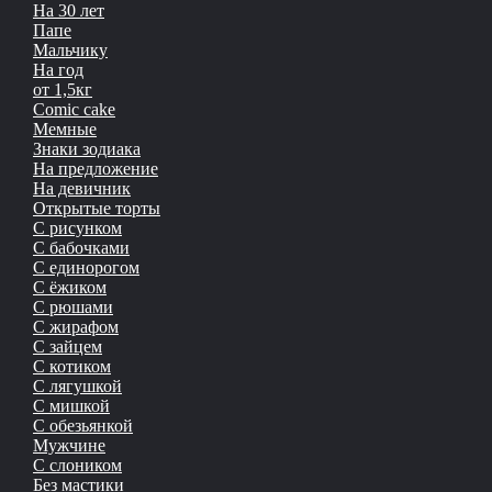
На 30 лет
Папе
Мальчику
На год
от 1,5кг
Сomic cake
Мемные
Знаки зодиака
На предложение
На девичник
Открытые торты
С рисунком
С бабочками
С единорогом
С ёжиком
С рюшами
С жирафом
С зайцем
С котиком
С лягушкой
С мишкой
С обезьянкой
Мужчине
С слоником
Без мастики