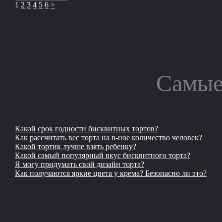
1
2
3
4
5
6
>
Самые
Какой срок годности бисквитных тортов?
Как рассчитать вес торта на n-ное количество человек?
Какой тортик лучше взять ребенку?
Какой самый популярный вкус бисквитного торта?
Я могу придумать свой дизайн торта?
Как получаются яркие цвета у крема? Безопасно ли это?