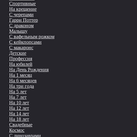
Спортивные
На крещение
С черепами
Гарри Поттер
С драконом
Малышу
С вафельным рожком
С кейкпопсами
С макаронс
Детские
Профессия
На юбилей
На День Рождения
На 1 месяц
На 6 месяцев
На три года
На 5 лет
На 7 лет
На 10 лет
На 12 лет
На 14 лет
На 18 лет
Свадебные
Космос
С динозаврами