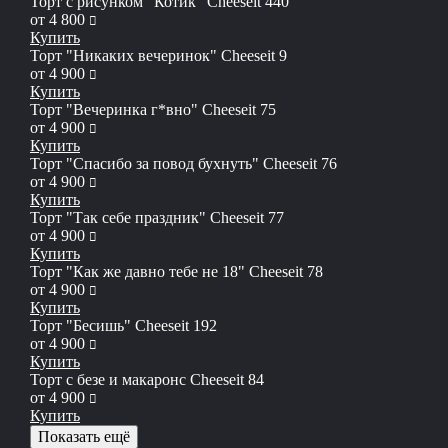
Торт с рисунком "Котик" Cheeseit 440
руб
от
4 800
Купить
Торт "Никаких вечеринок" Сheeseit 9
руб
от
4 900
Купить
Торт "Вечеринка г*вно" Сheeseit 75
руб
от
4 900
Купить
Торт "Спасибо за повод бухнуть" Сheeseit 76
руб
от
4 900
Купить
Торт "Так себе праздник" Сheeseit 77
руб
от
4 900
Купить
Торт "Как же давно тебе не 18" Сheeseit 78
руб
от
4 900
Купить
Торт "Бесишь" Сheeseit 192
руб
от
4 900
Купить
Торт с безе и макаронс Сheeseit 84
руб
от
4 900
Купить
Показать ещё