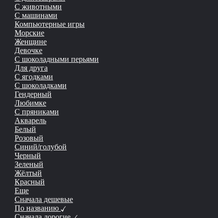
С животными
С машинами
Компьютерные игры
Морские
Женщине
Девочке
С шоколадными перьями
Для друга
С ягодками
С шоколадками
Гендерный
Любимке
С пряниками
Акварель
Белый
Розовый
Синий/голубой
Черный
Зеленый
Жёлтый
Красный
Еще
Сначала дешевые
По названию
Сначала дорогие