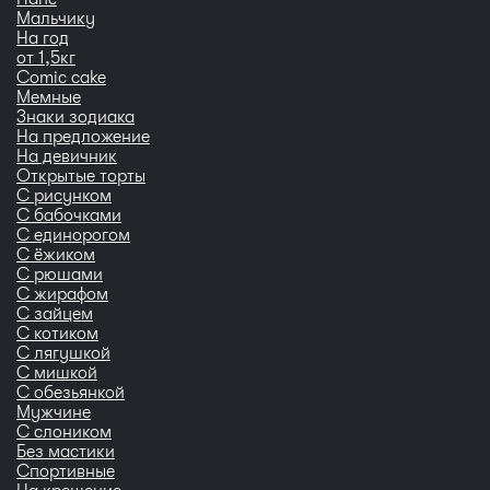
Мальчику
На год
от 1,5кг
Сomic cake
Мемные
Знаки зодиака
На предложение
На девичник
Открытые торты
С рисунком
С бабочками
С единорогом
С ёжиком
С рюшами
С жирафом
С зайцем
С котиком
С лягушкой
С мишкой
С обезьянкой
Мужчине
С слоником
Без мастики
Спортивные