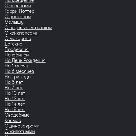
На крещение
С черепами
Гарри Поттер
С драконом
Малышу
С вафельным рожком
С кейкпопсами
С макаронс
Детские
Профессия
На юбилей
На День Рождения
На 1 месяц
На 6 месяцев
На три года
На 5 лет
На 7 лет
На 10 лет
На 12 лет
На 14 лет
На 18 лет
Свадебные
Космос
С динозаврами
С животными