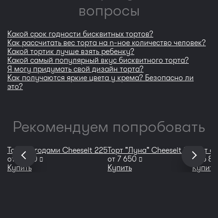
вопросы
Какой срок годности бисквитных тортов?
Как рассчитать вес торта на n-ное количество человек?
Какой тортик лучше взять ребенку?
Какой самый популярный вкус бисквитного торта?
Я могу придумать свой дизайн торта?
Как получаются яркие цвета у крема? Безопасно ли
это?
Рекомендуем попробовать
Торт с ягодами Сheeseit 225
Торт "Луна" Cheeseit 83
Торт с 
руб
руб
от
5 800
от
7 650
от
5 8
Купить
Купить
Купить