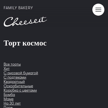
Хит
FAMILY BAKERY
Торт космос
Все торты
Хит
С рисовой бумагой
С подтеками
Квадратный
Оскорбительные
Коробка с цветами
Бомба
Маме
На 30 лет
Папе