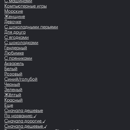
С машинами
Компьютерные игры
Морские
Женщине
Девочке
С шоколадными перьями
Для друга
С ягодками
С шоколадками
Гендерный
Любимке
С пряниками
Акварель
Белый
Розовый
Синий/голубой
Черный
Зеленый
Жёлтый
Красный
Еще
Сначала дешевые
По названию
Сначала дорогие
Сначала дешевые